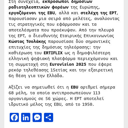
Στη συνέχεια,
εκπρόσωποι δημόσιων
ραδιοτηλεοπτικών φορέων
της Ευρώπης,
εργαζόμενοι
της EBU
, αλλά και
στελέχη της
ΕΡΤ
,
παρουσίασαν μια σειρά από μελέτες, αναλύοντας
τις στρατηγικές που εφάρμοσαν και τα
αποτελέσματα που προέκυψαν. Από την πλευρά
της ΕΡΤ, ο διευθυντής Εταιρικής Επικοινωνίας
Κώστας Τσολάκης
παρουσίασε δύο σημαντικές
επιτυχίες της δημόσιας τηλεόρασης: την
καθιέρωση του
ERTIFLIX
ως η δημοφιλέστερη
ελληνική ψηφιακή πλατφόρμα περιεχόμενου και
τη συμμετοχή στη
Eurovision 2025
που έφερε
ρεκόρ τηλεθέασης 15ετίας και την εξαιρετική
6η θέση για την Ελλάδα.
Αξίζει να σημειωθεί ότι η
EBU
αριθμεί σήμερα
68 μέλη, τα οποία αντιπροσωπεύουν 113
οργανισμούς σε 56 χώρες. Η ΕΡΤ αποτελεί
ιδρυτικό μέλος της EBU, από το 1950.
Facebook
LinkedIn
Messenger
Μοιραστείτε