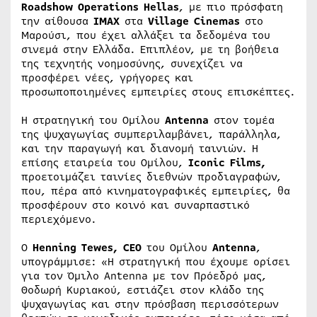
Roadshow Operations Hellas
, με πιο πρόσφατη
την αίθουσα
IMAX
στα
Village Cinemas
στο
Μαρούσι, που έχει αλλάξει τα δεδομένα του
σινεμά στην Ελλάδα. Επιπλέον, με τη βοήθεια
της τεχνητής νοημοσύνης, συνεχίζει να
προσφέρει νέες, γρήγορες και
προσωποποιημένες εμπειρίες στους επισκέπτες.
Η στρατηγική του Ομίλου
Antenna
στον τομέα
της ψυχαγωγίας συμπεριλαμβάνει, παράλληλα,
και την παραγωγή και διανομή ταινιών. H
επίσης εταιρεία του Ομίλου,
Iconic Films,
προετοιμάζει ταινίες διεθνών προδιαγραφών,
που, πέρα από κινηματογραφικές εμπειρίες, θα
προσφέρουν στο κοινό και συναρπαστικό
περιεχόμενο.
Ο
Henning Tewes, CEO
του Ομίλου
Antenna
,
υπογράμμισε: «Η στρατηγική που έχουμε ορίσει
για τον Όμιλο Antenna με τον Πρόεδρό μας,
Θοδωρή Κυριακού, εστιάζει στον κλάδο της
ψυχαγωγίας και στην πρόσβαση περισσότερων