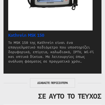
Kathrein MSK 150
Το MSK 150 της Kathrein είναι ένα
επαγγελματικό πεδιόμετρο που υποστηρίζει
δορυφορικά, επίγεια, καλωδιακά, IPTV, Wi-Fi
και οπτικά δίκτυα. Με λειτουργίες όπως
ανάλυση φάσματος σε πραγματικό χρόν…
ΔΙΑΒΑΣΤΕ ΠΕΡΙΣΣΟΤΕΡΑ
ΣΕ ΑΥΤΟ ΤΟ ΤΕΥΧΟΣ