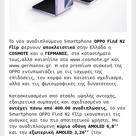
Το νέο αναδιπλούμενο Smartphone
OPPO Find N2
Flip
φέρνουν
αποκλειστικά
στην Ελλάδα η
COSMOTE
και ο
ΓΕΡΜΑΝΟΣ
, στα καταστήματά
τους,αλλά καιonline στα www.cosmote.gr και
www.germanos.gr. Η νέα premium συσκευή της
OPPO εντυπωσιάζει με τις ισχυρές της
επιδόσεις, τον κομψό και ποιοτικό σχεδιασμό,
αλλά και τις φωτογραφικές της δυνατότητες.
Κατασκευασμένο από ατσάλι υψηλής αντοχής,
εξαιρετικά συμπαγές και σχεδιασμένο να
αντέχει πάνω από 400.00 αναδιπλώσεις
, το νέο
Smartphone OPPO Find N2 Flip
ικανοποιεί τις
ανάγκες και του πιο απαιτητικού χρήστη. Με
την αναδιπλούμενη
κύρια οθόνη
AMOLED
6,8’’
και την
εξωτερική
AMOLED
3,26’’
(την