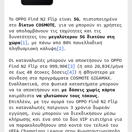
Το OPPO Find N2 Flip
είναι
5
G
, πιστοποιημένο
στο
δίκτυο COSMOTE
, για να μπορούν οι χρήστες
να απολαμβάνουν τις ταχύτητες και τις
δυνατότητες του
μεγαλύτερου 5G δικτύου στη
χώρα
[1]
, με πάνω από 80% πανελλαδική
πληθυσμιακή κάλυψη
[2]
.
Οι καταναλωτές μπορούν να αποκτήσουν το OPPO
Find N2 Flip στα 999,90€
[3]
(ή από 20,83€/μήνα
σε έως 48 άτοκες δόσεις
[4]
) ή φθηνότερα με
σύνδεση στα προγράμματα COSMOTE GIGAMAX.
Εναλλακτικά, στα φυσικά καταστήματα μπορούν
να τα αποκτήσουν και
με δόσεις χωρίς κάρτα
καιμάλιστα
να γλυτώσουν τους τόκους
.
Επιπλέον, με την αγορά του OPPO Find N2 Flip
οι καταναλωτές παίρνουν 3 χρόνια δωρεάν
εγγύηση, ενώ μπορούν να διεκδικήσουν μέσω
κλήρωσης και ένα από τα δύο VIP εισιτήρια για
να παρακολουθήσουν από κοντά τον τελικό του
UEFA Champions League στην Κωνσταντινούπολη.