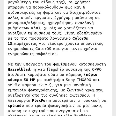
μεγαλύτερη του είδους της), οι χρήστες
μπορούν να παρακολουθούν έως και 6
ειδοποιήσεις τη φορά και να διαχειρίζονται
άλλες απλές εργασίες (γρήγορη απάντηση σε
μηνύματα/κλήσεις, ηχογράφηση, εναλλαγή
ρυθμίσεων κλπ), χωρίς να χρειάζεται να
ανοίξουν τη συσκευή τους. Είναι εξοπλισμένο
με το πιο πρόσφατο λογισμικό
ColorOs
13
,παρέχοντας για τέσσερα χρόνια σημαντικές
ενημερώσεις ColorOS και για πέντε χρόνια
ενημερώσεις ασφαλείας.
Με την υπογραφή του φημισμένου κατασκευαστή
Hasselblad
, η νέα flagship συσκευή της OPPO
διαθέτει κορυφαίο σύστημα κάμερας (
κύρια
κάμερα 50
MP
με αισθητήρα Sony ΙΜΧ890 και
selfie κάμερα 32 MP), για μια μοναδική
εμπειρία φωτογράφισης, με ζωντανά χρώματα,
ανεξάρτητα από τις συνθήκες φωτισμού. Η
λειτουργία
FlexForm
μετατρέπει τη συσκευή σε
τρίποδο
που τραβά φωτογραφίες με μία μόλις
κίνηση του χεριού που ενεργοποιεί το
κλείστρο. To OPPO Find N2 Flip διαθέτει,