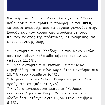
Νέο άλμα ανόδου τον Δεκέμβριο για το 12ωρο
καθημερινό ενημερωτικό πρόγραμμα του
OPEN
,
το οποίο ανέδειξε όλα τα μεγάλα γεγονότα στην
Ελλάδα και τον κόσμο και φιλοξένησε τους
πρωταγωνιστές της πολιτικής, οικονομικής και
επιστημονικής ζωής.
* Η εκπομπή “Ώρα Ελλάδος” με τον Μάνο Νιφλή
και τον Γιάννη Κολοκυθά έφτασε στο 12,6%
(πέρυσι 11,3%).
* Η νέα εκπομπή “10 Παντού” με τον Νίκο
Στραβελάκη και τη Μίνα Καραμήτρου ανέβηκε στο
10,7 % (τον Νοέμβριο 9,4%).
* Το μεσημεριανό δελτίο Ειδήσεων με τη Λίνα
Δρούγκα 9,8% (πέρυσι 7,7%)
* Η νέα απογευματινή εκπομπή “Καθαρές
κουβέντες” με τον Σπύρο Χαριτάτο και την
Αλεξάνδρα Χατζηγεωργίου 7,5% (τον Νοέμβριο
6,1%).