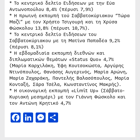
* Το κεντρικό δελτίο Ειδήσεων με την Εύα
Αντωνοπούλου 8,4% (πέρυσι 7,9%)
* Η πρωινή εκπομπή τού Σαββατοκύριακου “Τώρα
Μαζί” με τον Χρήστο Τσιγουρή και τη Χρύσα
Φώσκολου 13,8% (πέρυσι 10,7%).
* Το κεντρικό δελτίο Ειδήσεων του
Σαββατοκύριακου με τη Ματίνα Παπαδέα 9,2%
(πέρυσι 8,1%)
* Η εβδομαδιαία εκπομπή διεθνών και
διπλωματικών θεμάτων «Status Quo» 4,7%
(Μαρία Καρχιλάκη, Έφη Κουτσοκώστα, Αργύρης
Ντινόπουλος, Θανάσης Αυγερινός, Μαρία Αρώνη,
Μαρία Ζαχαράκη, Παντελής Βαλασόπουλος, Μαρία
Κονταξή, Σάρα Τσέλα, Κωνσταντίνος Μακρής).
* Η οικονομική εκπομπή «Limit Up» (Σάββατο-
Κυριακή μεσημέρι) με τον Γιάννη Φώσκολο και
τον Αντώνη Κρητικό 4,7%
Facebook
LinkedIn
Messenger
Μοιραστείτε