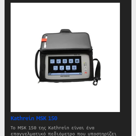
Kathrein MSK 150
Το MSK 150 της Kathrein είναι ένα
επαγγελματικό πεδιόμετρο που υποστηρίζει