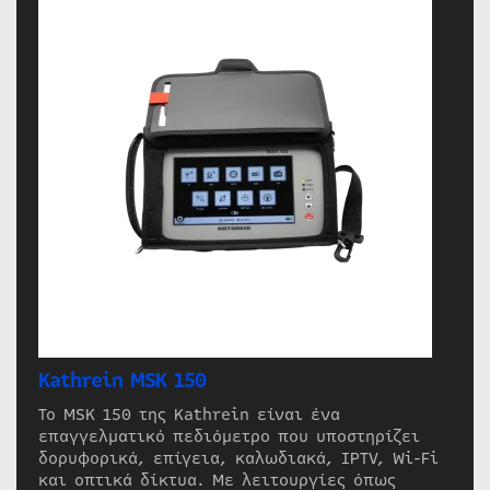
Kathrein MSK 150
Το MSK 150 της Kathrein είναι ένα
επαγγελματικό πεδιόμετρο που υποστηρίζει
δορυφορικά, επίγεια, καλωδιακά, IPTV, Wi-Fi
και οπτικά δίκτυα. Με λειτουργίες όπως