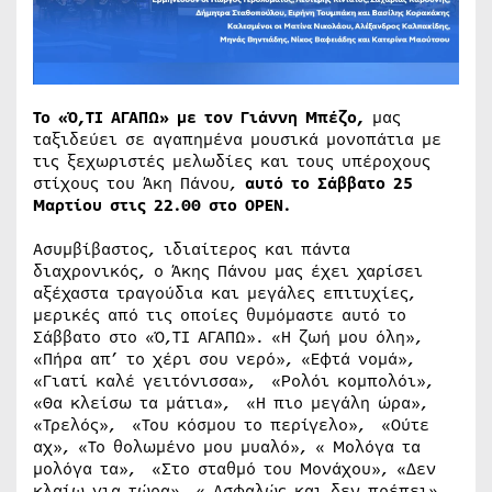
Το «Ό,ΤΙ ΑΓΑΠΩ» με τον Γιάννη Μπέζο,
μας
ταξιδεύει σε αγαπημένα μουσικά μονοπάτια με
τις ξεχωριστές μελωδίες και τους υπέροχους
στίχους του Άκη Πάνου,
αυτό το Σάββατο 25
Μαρτίου στις 22.00 στο
OPEN
.
Ασυμβίβαστος, ιδιαίτερος και πάντα
διαχρονικός, ο Άκης Πάνου μας έχει χαρίσει
αξέχαστα τραγούδια και μεγάλες επιτυχίες,
μερικές από τις οποίες θυμόμαστε αυτό το
Σάββατο στο «Ό,ΤΙ ΑΓΑΠΩ». «Η ζωή μου όλη»,
«Πήρα απ’ το χέρι σου νερό», «Εφτά νομά»,
«Γιατί καλέ γειτόνισσα», «Ρολόι κομπολόι»,
«Θα κλείσω τα μάτια», «Η πιο μεγάλη ώρα»,
«Τρελός», «Του κόσμου το περίγελο», «Ούτε
αχ», «Το θολωμένο μου μυαλό», « Μολόγα τα
μολόγα τα», «Στο σταθμό του Μονάχου», «Δεν
κλαίω για τώρα», « Ασφαλώς και δεν πρέπει»,