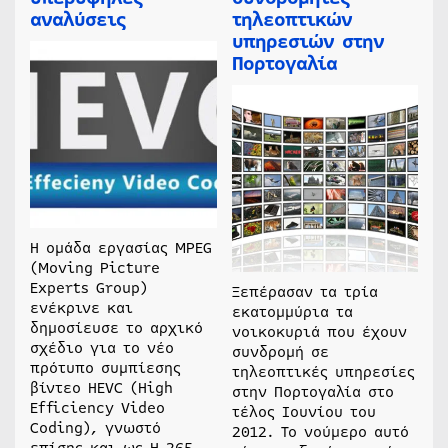
αναλύσεις
τηλεοπτικών
υπηρεσιών στην
Πορτογαλία
Η ομάδα εργασίας MPEG
(Moving Picture
Experts Group)
Ξεπέρασαν τα τρία
ενέκρινε και
εκατομμύρια τα
δημοσίευσε το αρχικό
νοικοκυριά που έχουν
σχέδιο για το νέο
συνδρομή σε
πρότυπο συμπίεσης
τηλεοπτικές υπηρεσίες
βίντεο HEVC (High
στην Πορτογαλία στο
Efficiency Video
τέλος Ιουνίου του
Coding), γνωστό
2012. Το νούμερο αυτό
επίσης και ως H.265