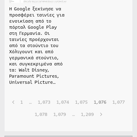
Η Google ξεκίνησε να
προσφέρει ταινίες για
ενοικίαση από το
πόρταλ Google Play
στη Γερμανία. Οι
ταινίες προέρχονται
από τα στούντιο του
Χόλιγουντ και από
γερμανικά στούντιο,
και συγκεκριμένα από
τα: Walt Disney,
Paramount Pictures,
Universal Picture…
1
…
1,073
1,074
1,075
1,076
1,077
1,078
1,079
…
1,209