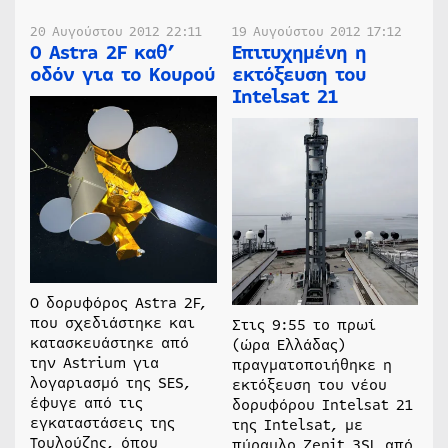
20 Αυγούστου 2012 22:11
19 Αυγούστου 2012 17:12
O Astra 2F καθ’
Επιτυχημένη η
οδόν για το Κουρού
εκτόξευση του
Intelsat 21
Ο δορυφόρος Astra 2F,
που σχεδιάστηκε και
Στις 9:55 το πρωί
κατασκευάστηκε από
(ώρα Ελλάδας)
την Astrium για
πραγματοποιήθηκε η
λογαριασμό της SES,
εκτόξευση του νέου
έφυγε από τις
δορυφόρου Intelsat 21
εγκαταστάσεις της
της Intelsat, με
Τουλούζης, όπου
πύραυλο Zenit 3SL από