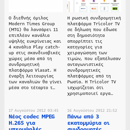
Ο διεθνής όμιλος
Η ρωσική συνδρομητική
Modern Times Group
πλατφόρμα Tricolor TV
(MTG) θα λανσάρει 11
σε δήλωση που έδωσε
επιπλέον κανάλια
στη δημοσιότητα
υψηλής ευκρίνειας και
απορρίπτει τις
4 κανάλια Play catch-
κατηγορίες για
up στις σκανδιναβικές
χειραγώσηση των
χώρες μέσα από τη
τιμών, που εξαπέλυσαν
συνδρομητική
ανταγωνιστικές
πλατφόρμα Viasat. Η
συνδρομητικές
έναρξη λειτουργίας
πλατφόρμες από τη
των καναλιών θα γίνει
Ρωσία. Η Tricolor TV
μέσα στο τέταρτο τ…
ισχυρίζεται ότι
χρησιμοποιεί εργα…
17 Αυγούστου 2012 03:45
16 Αυγούστου 2012 21:52
Νέος codec MPEG
Πάνω από 3
H.265 για
εκατομμύρια οι
υπερυψηλές
συνδρομητές