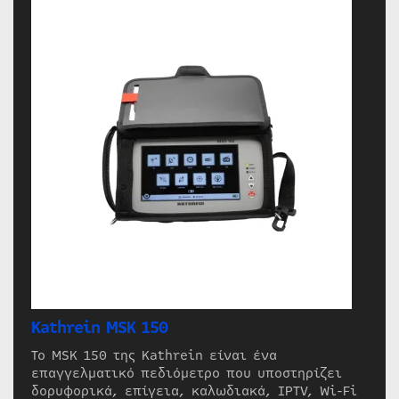
Kathrein MSK 150
Το MSK 150 της Kathrein είναι ένα
επαγγελματικό πεδιόμετρο που υποστηρίζει
δορυφορικά, επίγεια, καλωδιακά, IPTV, Wi-Fi