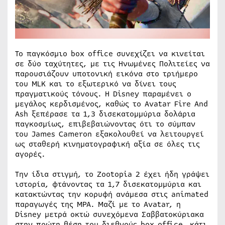
Το παγκόσμιο box office συνεχίζει να κινείται
σε δύο ταχύτητες, με τις Ηνωμένες Πολιτείες να
παρουσιάζουν υποτονική εικόνα στο τριήμερο
του MLK και το εξωτερικό να δίνει τους
πραγματικούς τόνους. Η Disney παραμένει ο
μεγάλος κερδισμένος, καθώς το Avatar Fire And
Ash ξεπέρασε τα 1,3 δισεκατομμύρια δολάρια
παγκοσμίως, επιβεβαιώνοντας ότι το σύμπαν
του James Cameron εξακολουθεί να λειτουργεί
ως σταθερή κινηματογραφική αξία σε όλες τις
αγορές.
Την ίδια στιγμή, το Zootopia 2 έχει ήδη γράψει
ιστορία, φτάνοντας τα 1,7 δισεκατομμύρια και
κατακτώντας την κορυφή ανάμεσα στις animated
παραγωγές της MPA. Μαζί με το Avatar, η
Disney μετρά οκτώ συνεχόμενα Σαββατοκύριακα
στην πρώτη θέση του διεθνούς box office, κάτι