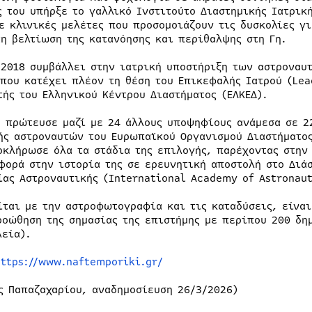
ς του υπήρξε το γαλλικό Ινστιτούτο Διαστημικής Ιατρικ
ε κλινικές μελέτες που προσομοιάζουν τις δυσκολίες γ
τη βελτίωση της κατανόησης και περίθαλψης στη Γη.
 2018 συμβάλλει στην ιατρική υποστήριξη των αστροναυ
όπου κατέχει πλέον τη θέση του Επικεφαλής Ιατρού (Lea
τής του Ελληνικού Κέντρου Διαστήματος (ΕΛΚΕΔ).
2 πρώτευσε μαζί με 24 άλλους υποψηφίους ανάμεσα σε 2
ής αστροναυτών του Ευρωπαϊκού Οργανισμού Διαστήματος
οκλήρωσε όλα τα στάδια της επιλογής, παρέχοντας στην
φορά στην ιστορία της σε ερευνητική αποστολή στο Διά
ίας Αστροναυτικής (International Academy of Astronaut
ίται με την αστροφωτογραφία και τις καταδύσεις, είνα
ροώθηση της σημασίας της επιστήμης με περίπου 200 δη
λεία).
https://www.naftemporiki.gr/
ς Παπαζαχαρίου, αναδημοσίευση 26/3/2026)