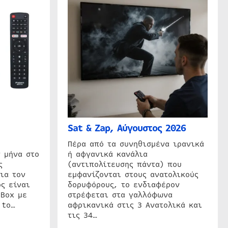
Sat & Zap, Αύγουστος 2026
η
Πέρα από τα συνηθισμένα ιρανικά
 μήνα στο
ή αφγανικά κανάλια
ς
(αντιπολίτευσης πάντα) που
ια τον
εμφανίζονται στους ανατολικούς
ς είναι
δορυφόρους, το ενδιαφέρον
 Box με
στρέφεται στα γαλλόφωνα
 to…
αφρικανικά στις 3 Ανατολικά και
τις 34…