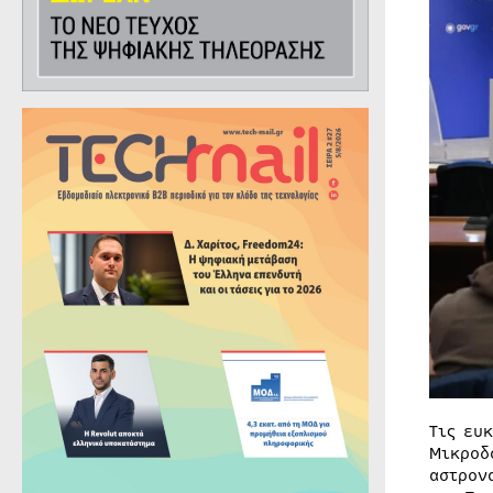
Τις ευ
Μικροδ
αστρον