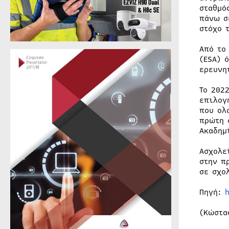
σταθμό
πάνω σ
στόχο 
Από το
(ESA) 
ερευνη
Το 202
επιλογ
που ολ
πρώτη 
Ακαδημ
Aσχολε
στην π
σε σχο
Πηγή:
(Κώστα