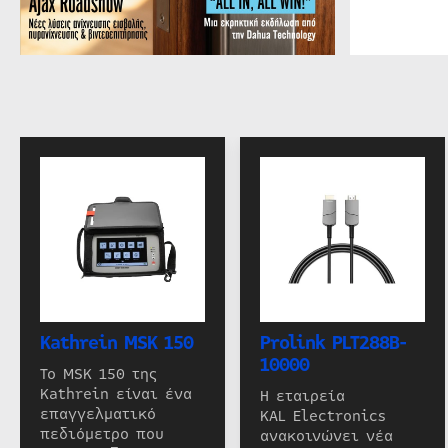
Kathrein MSK 150
Prolink PLT288B-
10000
Το MSK 150 της
Kathrein είναι ένα
Η εταιρεία
επαγγελματικό
KAL Electronics
πεδιόμετρο που
ανακοινώνει νέα