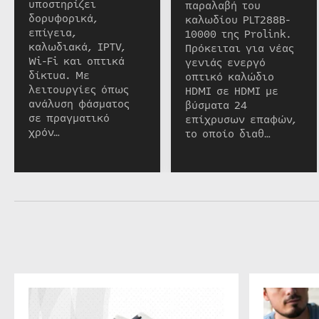
υποστηρίζει
παραλαβή του
δορυφορικά,
καλωδίου PLT288B-
επίγεια,
10000 της Prolink.
καλωδιακά, IPTV,
Πρόκειται για νέας
Wi-Fi και οπτικά
γενιάς ενεργό
δίκτυα. Με
οπτικό καλώδιο
λειτουργίες όπως
HDMI σε HDMI με
ανάλυση φάσματος
βύσματα 24
σε πραγματικό
επίχρυσων επαφών,
χρόν…
το οποίο διαθ…