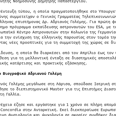
χνητής Νοημοσύνης Δημήτρης Παπαστεργίου.
νέντευξη τύπου, η οποία πραγματοποιήθηκε στο Υπουργε
ύνης συμμετείχαν ο Γενικός Γραμματέας Τηλεπικοινωνιώ
Έλληνας επιστήμονας Δρ. Αδριανός Γολέμης. Για πρώτη φ
σημο πρόγραμμα εκπαίδευσης αστροναυτών του ESA, με τ
ρωπαϊκό Κέντρο Αστροναυτών στην Κολωνία της Γερμανία
ια την ενίσχυση της ελληνικής παρουσίας στον τομέα τη
ντας νέες προοπτικές για τη συμμετοχή της χώρας σε δι
ίδευση, η οποία θα διαρκέσει από τον Απρίλιο έως τον
θεση για τη μελλοντική ένταξη σε διαστημικές αποστολ
ικής κατάρτισης και πρακτικής εξάσκησης.
ο Βιογραφικό Αδριανού Γολέμη
ανός Γολέμης μεγάλωσε στη Λάρισα, σπούδασε Ιατρική σ
θησε το διεπιστημονικό Master για τις Επιστήμες Διαστ
τη Γαλλία.
νέχεια έζησε και εργάστηκε για 1 χρόνο σε πλήρη απομ
 Concordia στην Ανταρκτική. Εκεί διεκπεραίωσε Ευρωπα
ινη φυσιολογία και ψυχολογία σε ακραίες συνθήκες δια