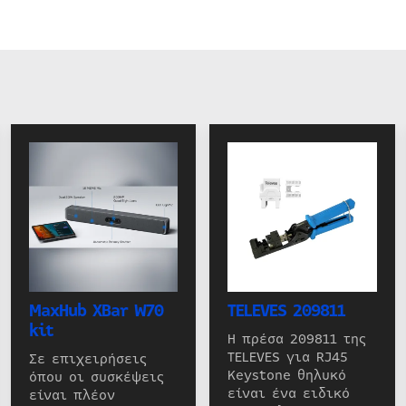
MaxHub XBar W70
TELEVES 209811
kit
Η πρέσα 209811 της
TELEVES για RJ45
Σε επιχειρήσεις
Keystone θηλυκό
όπου οι συσκέψεις
είναι ένα ειδικό
είναι πλέον