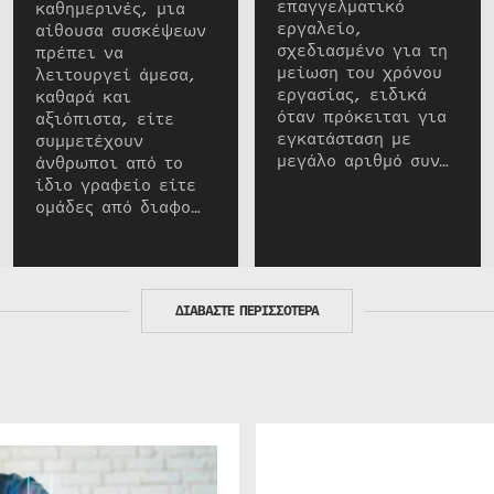
επαγγελματικό
καθημερινές, μια
εργαλείο,
αίθουσα συσκέψεων
σχεδιασμένο για τη
πρέπει να
μείωση του χρόνου
λειτουργεί άμεσα,
εργασίας, ειδικά
καθαρά και
όταν πρόκειται για
αξιόπιστα, είτε
εγκατάσταση με
συμμετέχουν
μεγάλο αριθμό συν…
άνθρωποι από το
ίδιο γραφείο είτε
ομάδες από διαφο…
ΔΙΑΒΑΣΤΕ ΠΕΡΙΣΣΟΤΕΡΑ