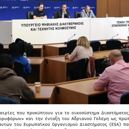
καιρίες που προκύπτουν για το οικοσύστημα Διαστήματος
ορυφόρων» και την ένταξη του Αδριανού Γολέμη ως πρώ
αυτών του Ευρωπαϊκού Οργανισμού Διαστήματος (ESA) π