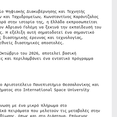
ίο Ψηφιακής Διακυβέρνησης και Τεχνητής
ν και Ταχυδρομείων, Κωνσταντίνος Καράντζαλος
ορά στην ιστορία της, η Ελλάδα εκπροσωπείται
ον Αδριανό Γολέμη να ξεκινά την εκπαίδευσή του
ς. Η εξέλιξη αυτή σηματοδοτεί ένα σημαντικό
ς διαστημικής έρευνας και τεχνολογίας,
εθνείς διαστημικές αποστολές.
 Οκτώβριο του 2026, αποτελεί βασική
ές και περιλαμβάνει ένα εντατικό πρόγραμμα
το Αριστοτέλειο Πανεπιστήμιο Θεσσαλονίκης και
ήματος στο International Space University
όνωση με ένα μικρό πλήρωμα στο
ϊκά πειράματα που μελετούν τις μεταβολές στην
βίωσης, όπως και στο Διάστημα. Επόμενος