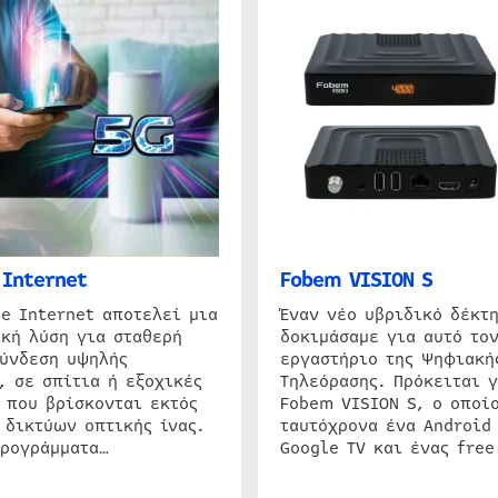
Internet
Fobem VISION S
e Internet αποτελεί μια
Έναν νέο υβριδικό δέκτ
κή λύση για σταθερή
δοκιμάσαμε για αυτό τον
σύνδεση υψηλής
εργαστήριο της Ψηφιακή
, σε σπίτια ή εξοχικές
Τηλεόρασης. Πρόκειται γ
 που βρίσκονται εκτός
Fobem VISION S, ο οποίο
 δικτύων οπτικής ίνας.
ταυτόχρονα ένα Android
προγράμματα…
Google TV και ένας free