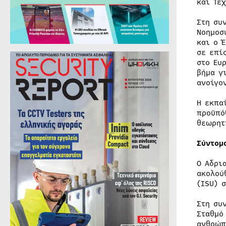
και Τε
Στη συ
Νοημοσ
και ο 
σε επί
στο Ευ
βήμα γ
ανοίγο
Η εκπα
προϋπό
θεωρητ
Σύντομ
Ο Αδρι
ακολού
(ISU) σ
Στη συ
Σταθμό
ανθρώπ