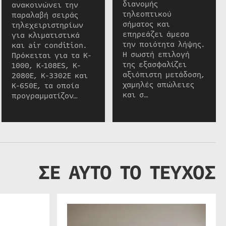
διανομής
ανακοινώνει την
τηλεοπτικού
παραλαβή σειράς
σήματος και
τηλεχειριστηρίων
επηρεάζει άμεσα
για κλιματιστικά
την ποιότητα λήψης.
και air condition.
Η σωστή επιλογή
Πρόκειται για τα K-
της εξασφαλίζει
1000, K-108ES, K-
αξιόπιστη μετάδοση,
2080E, K-3302E και
χαμηλές απώλειες
K-650E, τα οποία
και σ…
προγραμματίζον…
ΣΕ ΑΥΤΟ ΤΟ ΤΕΥΧΟΣ