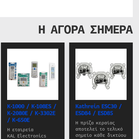
Η ΑΓΟΡΑ ΣΗΜΕΡΑ
K-1000 / K-108ES /
Kathrein ESC30 /
K-2080E / K-3302E
ESD84 / ESD85
/ K-650E
Η πρίζα κεραίας
αποτελεί το τελικό
Η εταιρεία
σημείο κάθε δικτύου
KAL Electronics