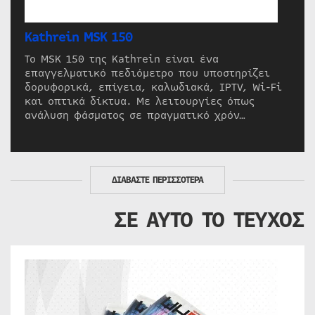
Kathrein MSK 150
Το MSK 150 της Kathrein είναι ένα
επαγγελματικό πεδιόμετρο που υποστηρίζει
δορυφορικά, επίγεια, καλωδιακά, IPTV, Wi-Fi
και οπτικά δίκτυα. Με λειτουργίες όπως
ανάλυση φάσματος σε πραγματικό χρόν…
ΔΙΑΒΑΣΤΕ ΠΕΡΙΣΣΟΤΕΡΑ
ΣΕ ΑΥΤΟ ΤΟ ΤΕΥΧΟΣ