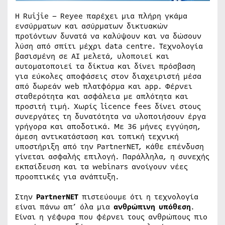
Η Ruijie – Reyee παρέχει μια πλήρη γκάμα
ενσύρματων και ασύρματων δικτυακών
προϊόντων δυνατά να καλύψουν και να δώσουν
λύση από σπίτι μέχρι data centre. Τεχνολογία
βασισμένη σε AI μελετά, υλοποιεί και
αυτοματοποιεί τα δίκτυα και δίνει πρόσβαση
για εύκολες αποφάσεις στον διαχειριστή μέσα
από δωρεάν web πλατφόρμα και app. Φέρνει
σταθερότητα και ασφάλεια με απλότητα και
προσιτή τιμή. Χωρίς licence fees δίνει στους
συνεργάτες τη δυνατότητα να υλοποιήσουν έργα
γρήγορα και αποδοτικά. Με 36 μήνες εγγύηση,
άμεση αντικατάσταση και τοπική τεχνική
υποστήριξη από την PartnerNET, κάθε επένδυση
γίνεται ασφαλής επιλογή. Παράλληλα, η συνεχής
εκπαίδευση και τα webinars ανοίγουν νέες
προοπτικές για ανάπτυξη.
Στην
PartnerNET
πιστεύουμε ότι η τεχνολογία
είναι πάνω απ’ όλα μια
ανθρώπινη υπόθεση
.
Είναι η γέφυρα που φέρνει τους ανθρώπους πιο