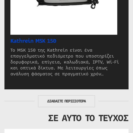
Kathrein MSK 150
Το MSK 150 της Kathrein είναι ένα
επαγγελματικό πεδιόμετρο που υποστηρίζει
δορυφορικά, επίγεια, καλωδιακά, IPTV, Wi-Fi
και οπτικά δίκτυα. Με λειτουργίες όπως
ανάλυση φάσματος σε πραγματικό χρόν…
ΔΙΑΒΑΣΤΕ ΠΕΡΙΣΣΟΤΕΡΑ
ΣΕ ΑΥΤΟ ΤΟ ΤΕΥΧΟΣ