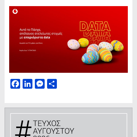
Facebook
LinkedIn
Messenger
Μοιραστείτε