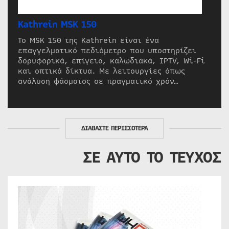
Kathrein MSK 150
Το MSK 150 της Kathrein είναι ένα
επαγγελματικό πεδιόμετρο που υποστηρίζει
δορυφορικά, επίγεια, καλωδιακά, IPTV, Wi-Fi
και οπτικά δίκτυα. Με λειτουργίες όπως
ανάλυση φάσματος σε πραγματικό χρόν…
ΔΙΑΒΑΣΤΕ ΠΕΡΙΣΣΟΤΕΡΑ
ΣΕ ΑΥΤΟ ΤΟ ΤΕΥΧΟΣ