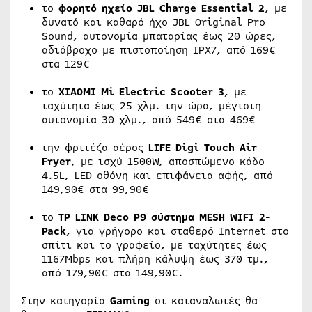
το
φορητό ηχείο JBL Charge Essential 2
, με
δυνατό και καθαρό ήχο JBL Original Pro
Sound, αυτονομία μπαταρίας έως 20 ώρες,
αδιάβροχο με πιστοποίηση IPX7, από 169€
στα 129€
το
XIAOMI
Mi
Electric Scooter 3
, με
ταχύτητα έως 25 χλμ. την ώρα, μέγιστη
αυτονομία 30 χλμ., από 549€ στα 469€
την φριτέζα αέρος
LIFE Digi Touch Air
Fryer
, με ισχύ 1500W, αποσπώμενο κάδο
4.5L, LED οθόνη και επιφάνεια αφής, από
149,90€ στα 99,90€
το
TP LINK Deco
P
9 σύστημα MESH WIFI 2-
Pack
, για γρήγορο και σταθερό Internet στο
σπίτι και το γραφείο, με ταχύτητες έως
1167Mbps και πλήρη κάλυψη έως 370 τμ.,
από 179,90€ στα 149,90€.
Στην κατηγορία
Gaming
οι καταναλωτές θα