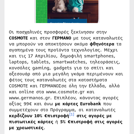
Οι πασχαλινές προσφορές ξεκίνησαν στην
COSMOTE
και στον
ΓΕΡΜΑΝΟ
με τους καταναλωτές
να μπορούν να αποκτήσουν ακόμα
φθηνότερα
τα
αγαπημένα τους προϊόντα τεχνολογίας. Μέχρι
και τις 17 Απριλίου, δημοφιλή smartphones,
laptops, tablets, smartwatches, τηλεοράσεις,
κονσόλες gaming, gadgets για το σπίτι και
αξεσουάρ από μια μεγάλη γκάμα περιμένουν και
φέτος τους καταναλωτές στα καταστήματα
COSMOTE και ΓΕΡΜΑΝΟΣσε όλη την Ελλάδα, αλλά
και online στα www.cosmote.gr και
www.germanos.gr. Επιπλέον, κάνοντας αγορές
αξίας 99€ και άνω
με κάρτες Eurobank
που
συμμετέχουν στο Πρόγραμμα, οι καταναλωτές
[1]
κερδίζουν 10% €πιστροφή
στις αγορές με
πιστωτικές κάρτες
ή
5% €πιστροφή στις αγορές
με χρεωστικές
.