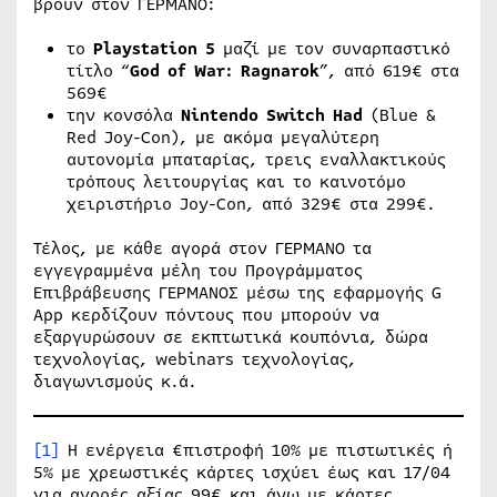
βρουν στον ΓΕΡΜΑΝΟ:
το
Playstation 5
μαζί με τον συναρπαστικό
τίτλο “
God of War: Ragnarok
”, από 619€ στα
569€
την κονσόλα
Nintendo
Switch
Had
(Blue &
Red Joy-Con), με ακόμα μεγαλύτερη
αυτονομία μπαταρίας, τρεις εναλλακτικούς
τρόπους λειτουργίας και το καινοτόμο
χειριστήριο Joy-Con, από 329€ στα 299€.
Τέλος, με κάθε αγορά στον ΓΕΡΜΑΝΟ τα
εγγεγραμμένα μέλη του Προγράμματος
Επιβράβευσης ΓΕΡΜΑΝΟΣ μέσω της εφαρμογής G
App κερδίζουν πόντους που μπορούν να
εξαργυρώσουν σε εκπτωτικά κουπόνια, δώρα
τεχνολογίας, webinars τεχνολογίας,
διαγωνισμούς κ.ά.
[1]
Η ενέργεια €πιστροφή 10% με πιστωτικές ή
5% με χρεωστικές κάρτες ισχύει έως και 17/04
για αγορές αξίας 99€ και άνω με κάρτες