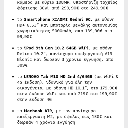
κάμερα με κύρια 108MP, υποστήριξη ταχείας
φόρτισης 30W, από 299,90€ στα 249,90€
το
Smartphone
XIAOMI Redmi 9
C
, με οθόνη
HD+ 6.53” και μπαταρία μεγάλης αυτονομίας
χωρητικότητας 5000mAh, από 139,90€ στα
99,90€
το
iPad 9th Gen 10.2 64GB WiFi
, με οθόνη
Retina 10.2”, πανίσχυρο επεξεργαστή Α13
Bionic και δωρεάν 3 χρόνια εγγύηση, από
389€
το
LENOVO Tab M10 HD 2nd 4/64GB
(σε WiFi &
4G έκδοση), ιδανικό για όλη την
οικογένεια, με οθόνη HD 10,1”, στα 179,90€
στην έκδοση WiFi και από 219€ στα 199,90€
στην έκδοση 4G
τα
Macbook
AIR
,
με τον πανίσχυρο
επεξεργαστή M2, με όφελος έως 150€ και
δωρεάν 4 χρόνια εγγύηση