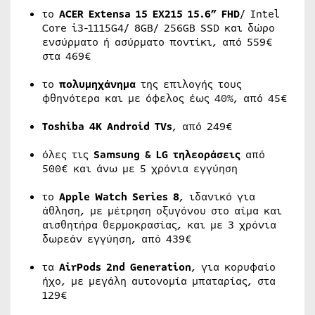
το
ACER Extensa 15 EX215 15.6” FHD
/ Intel
Core i3-1115G4/ 8GB/ 256GB SSD και δώρο
ενσύρματο ή ασύρματο ποντίκι, από 559€
στα 469€
το
πολυμηχάνημα
της επιλογής τους
φθηνότερα και με όφελος έως 40%, από 45€
Toshiba
4Κ
Android
TVs
, από 249€
όλες τις
Samsung & LG τηλεοράσεις
από
500€ και άνω με 5 χρόνια εγγύηση
το
Apple Watch Series 8
, ιδανικό για
άθληση, με μέτρηση οξυγόνου στο αίμα και
αισθητήρα θερμοκρασίας, και με 3 χρόνια
δωρεάν εγγύηση, από 439€
τα
Α
irPods
2
nd
Generation
, για κορυφαίο
ήχο, με μεγάλη αυτονομία μπαταρίας, στα
129€