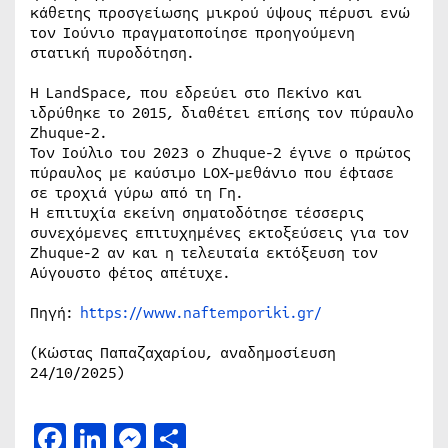
κάθετης προσγείωσης μικρού ύψους πέρυσι ενώ
τον Ιούνιο πραγματοποίησε προηγούμενη
στατική πυροδότηση.
Η LandSpace, που εδρεύει στο Πεκίνο και
ιδρύθηκε το 2015, διαθέτει επίσης τον πύραυλο
Zhuque-2.
Τον Ιούλιο του 2023 ο Zhuque-2 έγινε ο πρώτος
πύραυλος με καύσιμο LOX-μεθάνιο που έφτασε
σε τροχιά γύρω από τη Γη.
Η επιτυχία εκείνη σηματοδότησε τέσσερις
συνεχόμενες επιτυχημένες εκτοξεύσεις για τον
Zhuque-2 αν και η τελευταία εκτόξευση τον
Αύγουστο φέτος απέτυχε.
Πηγή:
https://www.naftemporiki.gr/
(Κώστας Παπαζαχαρίου, αναδημοσίευση
24/10/2025)
Facebook
LinkedIn
Messenger
Μοιραστείτε