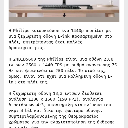
Η Philips κατασκεύασε ένα 1440p monitor με
μια ξεχωριστή οθόνη E-ink προσαρτημένη στο
πλάι, επιτρέποντας έτσι πολλές
δραστηριότητες.
Η 24B1D5600 της Philips είναι μια οθόνη 23,8
ιντσών 2560 x 1440 IPS με ρυθμό ανανέωσης 75
Hz και φωτεινότητα 250 nits. Το ατού της,
όμως, είναι ότι έχει μια κολλημένη οθόνη E-
ink στο πλάι της.
Η ξεχωριστή οθόνη 13,3 ιντσών διαθέτει
ανάλυση 1200 x 1600 (150 PPI), αναλογία
διαστάσεων 4:3, υποστήριξη για κλίμακα του
γκρι 4 bit και δικό της φωτισμό οθόνης,
συμπεριλαμβανομένης της θερμοκρασίας
χρώματος για την ελαχιστοποίηση της έκθεσης
στο μπλε φως.