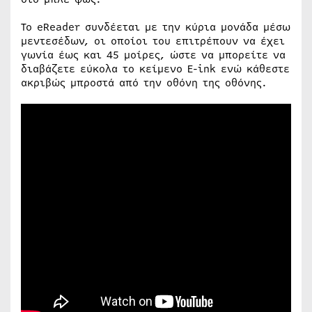
Το eReader συνδέεται με την κύρια μονάδα μέσω
μεντεσέδων, οι οποίοι του επιτρέπουν να έχει
γωνία έως και 45 μοίρες, ώστε να μπορείτε να
διαβάζετε εύκολα το κείμενο E-ink ενώ κάθεστε
ακριβώς μπροστά από την οθόνη της οθόνης.