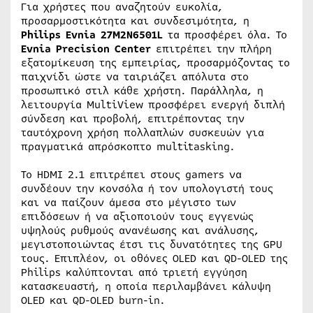
Για χρήστες που αναζητούν ευκολία,
προσαρμοστικότητα και συνδεσιμότητα, η
Philips Evnia 27M2N6501L
τα προσφέρει όλα. Το
Evnia Precision Center
επιτρέπει την πλήρη
εξατομίκευση της εμπειρίας, προσαρμόζοντας το
παιχνίδι ώστε να ταιριάζει απόλυτα στο
προσωπικό στιλ κάθε χρήστη. Παράλληλα, η
λειτουργία MultiView προσφέρει ενεργή διπλή
σύνδεση και προβολή, επιτρέποντας την
ταυτόχρονη χρήση πολλαπλών συσκευών για
πραγματικά απρόσκοπτο multitasking.
Το HDMI 2.1 επιτρέπει στους gamers να
συνδέουν την κονσόλα ή τον υπολογιστή τους
και να παίζουν άμεσα στο μέγιστο των
επιδόσεων ή να αξιοποιούν τους εγγενώς
υψηλούς ρυθμούς ανανέωσης και ανάλυσης,
μεγιστοποιώντας έτσι τις δυνατότητες της GPU
τους. Επιπλέον, οι οθόνες OLED και QD-OLED της
Philips καλύπτονται από τριετή εγγύηση
κατασκευαστή, η οποία περιλαμβάνει κάλυψη
OLED και QD-OLED burn-in.