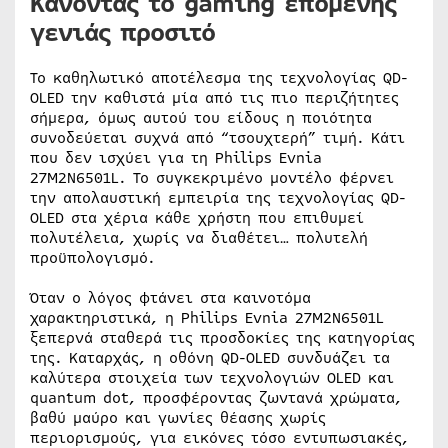
Κάνοντας το gaming επόμενης
γενιάς προσιτό
Το καθηλωτικό αποτέλεσμα της τεχνολογίας QD-
OLED την καθιστά μία από τις πιο περιζήτητες
σήμερα, όμως αυτού του είδους η ποιότητα
συνοδεύεται συχνά από “τσουχτερή” τιμή. Κάτι
που δεν ισχύει για τη Philips Evnia
27M2N6501L. Το συγκεκριμένο μοντέλο φέρνει
την απολαυστική εμπειρία της τεχνολογίας QD-
OLED στα χέρια κάθε χρήστη που επιθυμεί
πολυτέλεια, χωρίς να διαθέτει… πολυτελή
προϋπολογισμό.
Όταν ο λόγος φτάνει στα καινοτόμα
χαρακτηριστικά, η Philips Evnia 27M2N6501L
ξεπερνά σταθερά τις προσδοκίες της κατηγορίας
της. Καταρχάς, η οθόνη QD-OLED συνδυάζει τα
καλύτερα στοιχεία των τεχνολογιών OLED και
quantum dot, προσφέροντας ζωντανά χρώματα,
βαθύ μαύρο και γωνίες θέασης χωρίς
περιορισμούς, για εικόνες τόσο εντυπωσιακές,