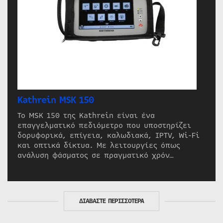
Kathrein MSK 150
Το MSK 150 της Kathrein είναι ένα
επαγγελματικό πεδιόμετρο που υποστηρίζει
δορυφορικά, επίγεια, καλωδιακά, IPTV, Wi-Fi
και οπτικά δίκτυα. Με λειτουργίες όπως
ανάλυση φάσματος σε πραγματικό χρόν…
ΔΙΑΒΑΣΤΕ ΠΕΡΙΣΣΟΤΕΡΑ