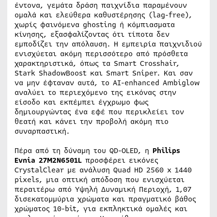
έντονα, γεμάτα δράση παιχνίδια παραμένουν
ομαλά και ελεύθερα καθυστέρησης (lag-free),
χωρίς φαινόμενα ghosting ή κόμπιασματα
κίνησης, εξασφαλίζοντας ότι τίποτα δεν
εμποδίζει την απόλαυση. Η εμπειρία παιχνιδιού
ενισχύεται ακόμη περισσότερο από πρόσθετα
χαρακτηριστικά, όπως τα Smart Crosshair,
Stark ShadowBoost και Smart Sniper. Και σαν
να μην έφταναν αυτά, το AI-enhanced Ambiglow
αναλύει το περιεχόμενο της εικόνας στην
είσοδο και εκπέμπει έγχρωμο φως
δημιουργώντας ένα εφέ που περικλείει τον
θεατή και κάνει την προβολή ακόμη πιο
συναρπαστική.
Πέρα από τη δύναμη του QD-OLED, η
Philips
Evnia 27M2N6501L
προσφέρει εικόνες
CrystalClear με ανάλυση Quad HD 2560 x 1440
pixels, μια οπτική απόδοση που ενισχύεται
περαιτέρω από Υψηλή Δυναμική Περιοχή, 1,07
δισεκατομμύρια χρώματα και πραγματικό βάθος
χρώματος 10-bit, για εκπληκτικά ομαλές και