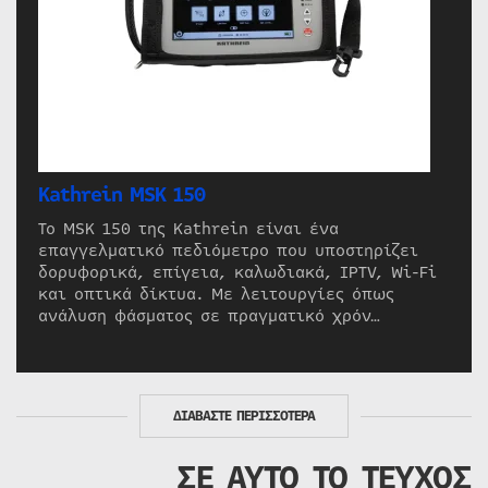
Kathrein MSK 150
Το MSK 150 της Kathrein είναι ένα
επαγγελματικό πεδιόμετρο που υποστηρίζει
δορυφορικά, επίγεια, καλωδιακά, IPTV, Wi-Fi
και οπτικά δίκτυα. Με λειτουργίες όπως
ανάλυση φάσματος σε πραγματικό χρόν…
ΔΙΑΒΑΣΤΕ ΠΕΡΙΣΣΟΤΕΡΑ
ΣΕ ΑΥΤΟ ΤΟ ΤΕΥΧΟΣ