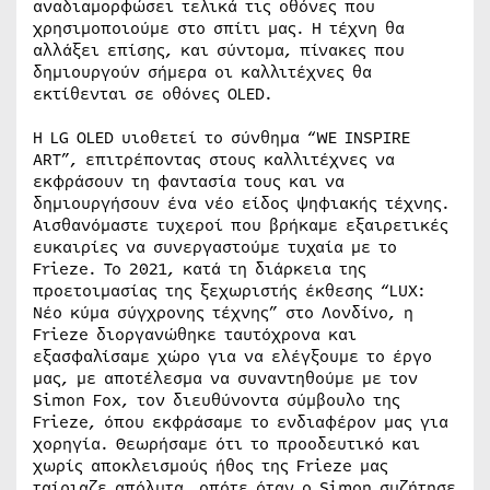
αναδιαμορφώσει τελικά τις οθόνες που
χρησιμοποιούμε στο σπίτι μας. Η τέχνη θα
αλλάξει επίσης, και σύντομα, πίνακες που
δημιουργούν σήμερα οι καλλιτέχνες θα
εκτίθενται σε οθόνες OLED.
Η LG OLED υιοθετεί το σύνθημα “WE INSPIRE
ART”, επιτρέποντας στους καλλιτέχνες να
εκφράσουν τη φαντασία τους και να
δημιουργήσουν ένα νέο είδος ψηφιακής τέχνης.
Αισθανόμαστε τυχεροί που βρήκαμε εξαιρετικές
ευκαιρίες να συνεργαστούμε τυχαία με το
Frieze. Το 2021, κατά τη διάρκεια της
προετοιμασίας της ξεχωριστής έκθεσης “LUX:
Νέο κύμα σύγχρονης τέχνης” στο Λονδίνο, η
Frieze διοργανώθηκε ταυτόχρονα και
εξασφαλίσαμε χώρο για να ελέγξουμε το έργο
μας, με αποτέλεσμα να συναντηθούμε με τον
Simon Fox, τον διευθύνοντα σύμβουλο της
Frieze, όπου εκφράσαμε το ενδιαφέρον μας για
χορηγία. Θεωρήσαμε ότι το προοδευτικό και
χωρίς αποκλεισμούς ήθος της Frieze μας
ταίριαζε απόλυτα, οπότε όταν ο Simon συζήτησε