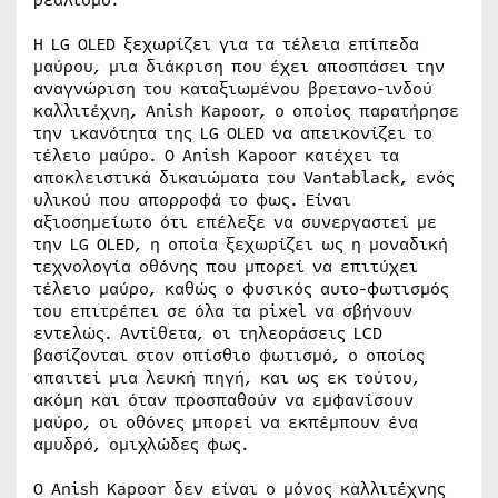
Η LG OLED ξεχωρίζει για τα τέλεια επίπεδα
μαύρου, μια διάκριση που έχει αποσπάσει την
αναγνώριση του καταξιωμένου βρετανο-ινδού
καλλιτέχνη, Anish Kapoor, ο οποίος παρατήρησε
την ικανότητα της LG OLED να απεικονίζει το
τέλειο μαύρο. Ο Anish Kapoor κατέχει τα
αποκλειστικά δικαιώματα του Vantablack, ενός
υλικού που απορροφά το φως. Είναι
αξιοσημείωτο ότι επέλεξε να συνεργαστεί με
την LG OLED, η οποία ξεχωρίζει ως η μοναδική
τεχνολογία οθόνης που μπορεί να επιτύχει
τέλειο μαύρο, καθώς ο φυσικός αυτο-φωτισμός
του επιτρέπει σε όλα τα pixel να σβήνουν
εντελώς. Αντίθετα, οι τηλεοράσεις LCD
βασίζονται στον οπίσθιο φωτισμό, ο οποίος
απαιτεί μια λευκή πηγή, και ως εκ τούτου,
ακόμη και όταν προσπαθούν να εμφανίσουν
μαύρο, οι οθόνες μπορεί να εκπέμπουν ένα
αμυδρό, ομιχλώδες φως.
Ο Anish Kapoor δεν είναι ο μόνος καλλιτέχνης