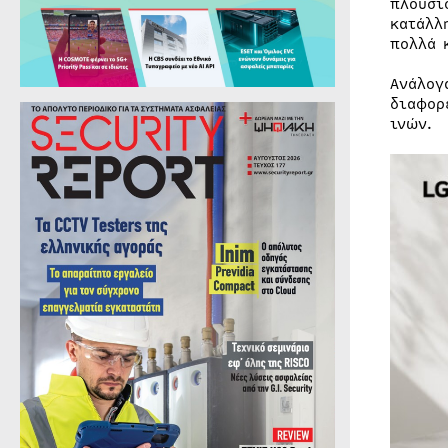
πλουσι
κατάλλ
πολλά 
Ανάλογ
διαφορ
ινών.