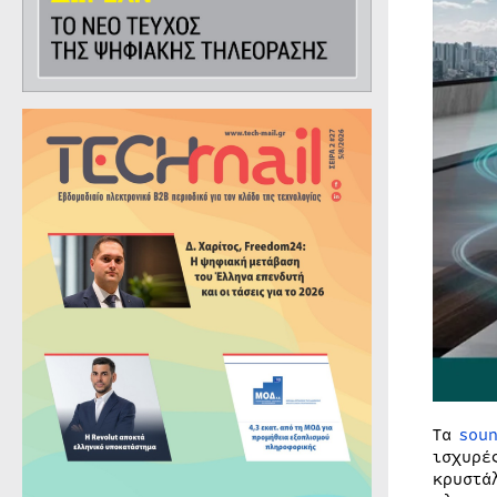
Τα
soun
ισχυρέ
κρυστά