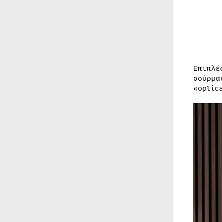
Επιπλέ
ασύρμα
«optic