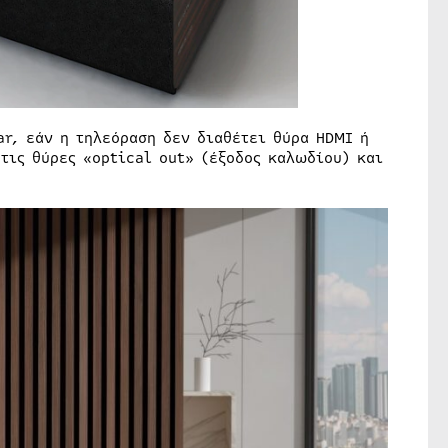
r, εάν η τηλεόραση δεν διαθέτει θύρα HDMI ή
τις θύρες «optical out» (έξοδος καλωδίου) και