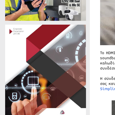
Το HDM
soundb
καλωδί
συνδέσ
Η σύνδ
σας κα
Simpli