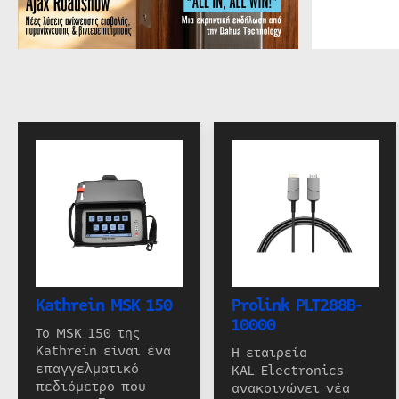
Kathrein MSK 150
Prolink PLT288B-
10000
Το MSK 150 της
Kathrein είναι ένα
Η εταιρεία
επαγγελματικό
KAL Electronics
πεδιόμετρο που
ανακοινώνει νέα