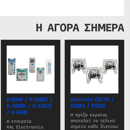
Η ΑΓΟΡΑ ΣΗΜΕΡΑ
K-1000 / K-108ES /
Kathrein ESC30 /
K-2080E / K-3302E
ESD84 / ESD85
/ K-650E
Η πρίζα κεραίας
αποτελεί το τελικό
Η εταιρεία
σημείο κάθε δικτύου
KAL Electronics