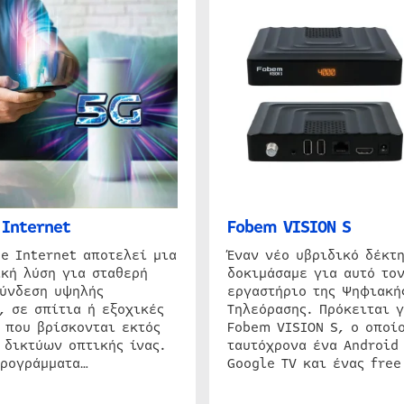
Internet
Fobem VISION S
e Internet αποτελεί μια
Έναν νέο υβριδικό δέκτ
κή λύση για σταθερή
δοκιμάσαμε για αυτό τον
σύνδεση υψηλής
εργαστήριο της Ψηφιακή
, σε σπίτια ή εξοχικές
Τηλεόρασης. Πρόκειται γ
 που βρίσκονται εκτός
Fobem VISION S, ο οποίο
 δικτύων οπτικής ίνας.
ταυτόχρονα ένα Android
προγράμματα…
Google TV και ένας free