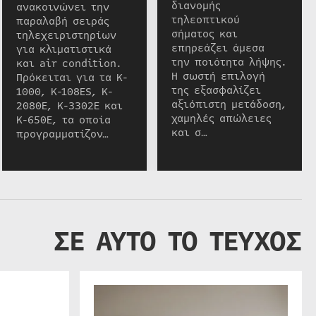
διανομής
ανακοινώνει την
τηλεοπτικού
παραλαβή σειράς
σήματος και
τηλεχειριστηρίων
επηρεάζει άμεσα
για κλιματιστικά
την ποιότητα λήψης.
και air condition.
Η σωστή επιλογή
Πρόκειται για τα K-
της εξασφαλίζει
1000, K-108ES, K-
αξιόπιστη μετάδοση,
2080E, K-3302E και
χαμηλές απώλειες
K-650E, τα οποία
και σ…
προγραμματίζον…
ΣΕ ΑΥΤΟ ΤΟ ΤΕΥΧΟΣ