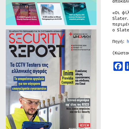
αποκάλ
«Οι φί
Slater
περιμέ
ο Slate
Πηγή:
(Κώστα
F