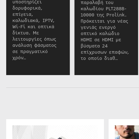
υποστηρίζει
παραλαβή του
δορυφορικά,
καλωδίου PLT288B-
επίγεια,
10000 της Prolink.
καλωδιακά, IPTV,
Πρόκειται για νέας
Wi-Fi και οπτικά
γενιάς ενεργό
δίκτυα. Με
οπτικό καλώδιο
λειτουργίες όπως
HDMI σε HDMI με
ανάλυση φάσματος
βύσματα 24
σε πραγματικό
επίχρυσων επαφών,
χρόν…
το οποίο διαθ…