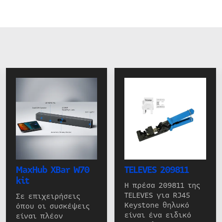
MaxHub XBar W70
TELEVES 209811
kit
Η πρέσα 209811 της
TELEVES για RJ45
Σε επιχειρήσεις
Keystone θηλυκό
όπου οι συσκέψεις
είναι ένα ειδικό
είναι πλέον