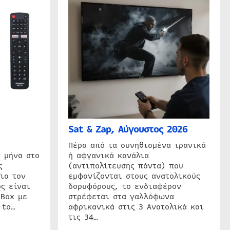
Sat & Zap, Αύγουστος 2026
η
Πέρα από τα συνηθισμένα ιρανικά
 μήνα στο
ή αφγανικά κανάλια
ς
(αντιπολίτευσης πάντα) που
ια τον
εμφανίζονται στους ανατολικούς
ς είναι
δορυφόρους, το ενδιαφέρον
 Box με
στρέφεται στα γαλλόφωνα
 to…
αφρικανικά στις 3 Ανατολικά και
τις 34…