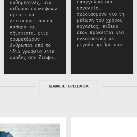
επαγγελματικό
καθημερινές, μια
εργαλείο,
αίθουσα συσκέψεων
σχεδιασμένο για τη
πρέπει να
μείωση του χρόνου
λειτουργεί άμεσα,
εργασίας, ειδικά
καθαρά και
όταν πρόκειται για
αξιόπιστα, είτε
εγκατάσταση με
συμμετέχουν
μεγάλο αριθμό συν…
άνθρωποι από το
ίδιο γραφείο είτε
ομάδες από διαφο…
ΔΙΑΒΑΣΤΕ ΠΕΡΙΣΣΟΤΕΡΑ