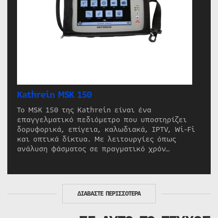
Kathrein MSK 150
Το MSK 150 της Kathrein είναι ένα
επαγγελματικό πεδιόμετρο που υποστηρίζει
δορυφορικά, επίγεια, καλωδιακά, IPTV, Wi-Fi
και οπτικά δίκτυα. Με λειτουργίες όπως
ανάλυση φάσματος σε πραγματικό χρόν…
ΔΙΑΒΑΣΤΕ ΠΕΡΙΣΣΟΤΕΡΑ