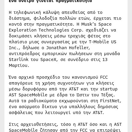
Ενα όνειρο γίνεται πραγματικότητα
Η τηλεφωνική κάλυψη απευθείας από το
διάστημα, φιλοδοξία πολλών ετών, έρχεται πιο
κοντά στην πραγματικότητα. Η Musk’s Space
Exploration Technologies Corp. σχεδιάζει να
δοκιμάσει κλήσεις μέσω τροχιάς φέτος στο
πλαίσιο μιας συνεργασίας με την T-Mobile US
Inc., δήλωσε ο Jonathan Hofeller,
αντιπρόεδρος εμπορικών πωλήσεων στη μονάδα
Starlink του SpaceX, σε συνέδριο στις 13
Μαρτίου.
Ένα αρχικό προσχέδιο του κανονισμού FCC
απαγόρευε τη χρήση συχνοτήτων για κλήσεις
μέσω δορυφόρου από την AT&T και την startup
AST SpaceMobile με έδρα το Ώστιν του Τέξας.
Αυτά τα ραδιοκύματα εκχωρούνται στη FirstNet,
ένα ασύρματο δίκτυο για υπαλλήλους δημόσιας
ασφάλειας που λειτουργεί υπό την AT&T.
Στις αρχειοθετήσεις, τόσο η AT&T όσο και η AST
SpaceMobile ζήτησαν από την FCC να επιτρέψει