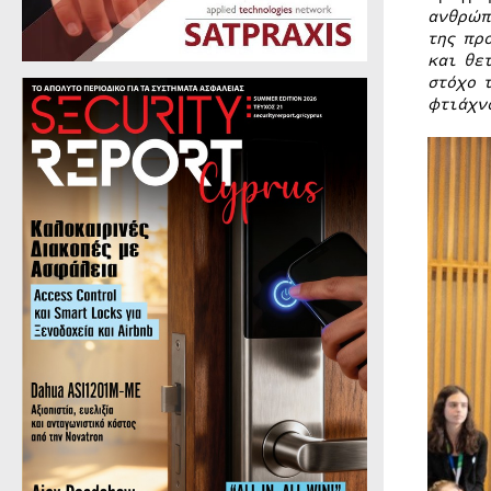
ανθρώπ
της πρ
και θε
στόχο 
φτιάχν