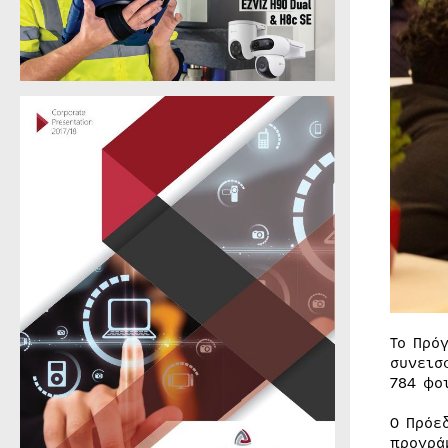
Το Πρό
συνεισ
784 φο
Ο Πρόε
προγρά