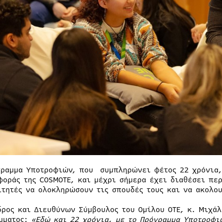
γραμμα Υποτροφιών, που συμπληρώνει φέτος 22 χρόνια,
φοράς της COSMOTE, και μέχρι σήμερα έχει διαθέσει περ
ιτητές να ολοκληρώσουν τις σπουδές τους και να ακολου
δρος και Διευθύνων Σύμβουλος του Ομίλου ΟΤΕ, κ. Μιχάλ
μματος:
«Εδώ και 22 χρόνια, με το Πρόγραμμα Υποτροφι