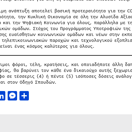
ιμη ανάπτυξη αποτελεί βασική προτεραιότητα για την C
ρότητα, την Κυκλική Οικονομία σε όλη την Αλυσίδα Αξία
α και την Ψηφιακή Κοινωνία για όλους, παράλληλα με τ
ικών ομάδων. Στόχος του Προγράμματος Υποτροφιών της 
σης ευαίσθητων κοινωνικών ομάδων και νέων στην εκπα
 τηλεπικοινωνιακών παροχών και τεχνολογικού εξοπλισμ
 είναι ένας κόσμος καλύτερος για όλους.
ιμοι φόροι, τέλη, κρατήσεις, και οποιαδήποτε άλλη δαπ
φίας, θα βαρύνει τον κάθε ένα δικαιούχο αυτής ξεχωρισ
φο σε τέσσερις (4) ή πέντε (5) ισόποσες δόσεις ανάλογ
ται στον Οδηγό Σπουδών.
acebook
LinkedIn
Messenger
Μοιραστείτε