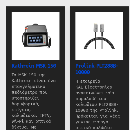
Kathrein MSK 150
Prolink PLT288B-
10000
Το MSK 150 της
Kathrein είναι ένα
Η εταιρεία
επαγγελματικό
KAL Electronics
πεδιόμετρο που
ανακοινώνει νέα
υποστηρίζει
παραλαβή του
δορυφορικά,
καλωδίου PLT288B-
επίγεια,
10000 της Prolink.
καλωδιακά, IPTV,
Πρόκειται για νέας
Wi-Fi και οπτικά
γενιάς ενεργό
δίκτυα. Με
οπτικό καλώδιο