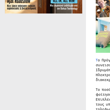
T
ο Πρό
συνεισ
Ιδρυμά
Ηλεκτρ
διακεκ
To ποσ
φοίτησ
Επιπλέ
τους υ
τηλεφω