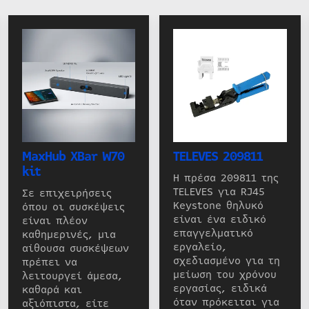
MaxHub XBar W70
TELEVES 209811
kit
Η πρέσα 209811 της
TELEVES για RJ45
Σε επιχειρήσεις
Keystone θηλυκό
όπου οι συσκέψεις
είναι ένα ειδικό
είναι πλέον
επαγγελματικό
καθημερινές, μια
εργαλείο,
αίθουσα συσκέψεων
σχεδιασμένο για τη
πρέπει να
μείωση του χρόνου
λειτουργεί άμεσα,
εργασίας, ειδικά
καθαρά και
όταν πρόκειται για
αξιόπιστα, είτε