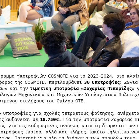
γραμμα Υποτροφιών COSMOTE για το 2023-2024, στο πλαί
φοράς της COSMOTE, περιλαμβάνει
30 υποτροφίες
: 29για
των και την
τιμητική
υποτροφία «Ζαχαρίας Πιπερίδης
» 
ολόγων Μηχανικών και Μηχανικών Υπολογιστών Πολυτεχν
ριμένου στελέχους του Ομίλου ΟΤΕ.
ό υποτροφίας για σχολές τετραετούς φοίτησης, ανέρχετ
ης αυξάνεται σε
18.750€.
Για την υποτροφία Ζαχαρίας Π
ον, για τις καθημερινές ανάγκες κατά τη διάρκεια των
ποτρόφους laptop, αλλά και πλήρες πακέτο τηλεπικοινω
νίας, Internet για όλη τη διάρκεια των σπουδών τους, 