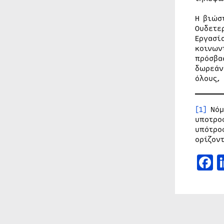
Η βιώσ
Ουδετε
Εργασί
κοινων
πρόσβα
δωρεάν
όλους,
[1]
Νόμ
υποτρο
υπότρο
ορίζον
F