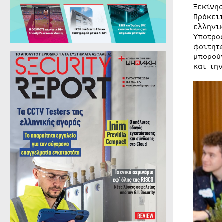
Ξεκίνη
Πρόκει
ελληνι
Υποτρο
φοιτητ
μπορού
και τη