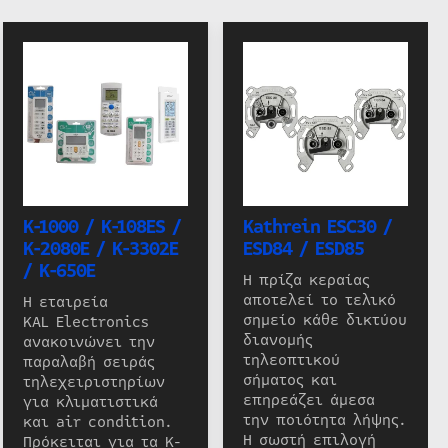
K-1000 / K-108ES /
Kathrein ESC30 /
K-2080E / K-3302E
ESD84 / ESD85
/ K-650E
Η πρίζα κεραίας
αποτελεί το τελικό
Η εταιρεία
σημείο κάθε δικτύου
KAL Electronics
διανομής
ανακοινώνει την
τηλεοπτικού
παραλαβή σειράς
σήματος και
τηλεχειριστηρίων
επηρεάζει άμεσα
για κλιματιστικά
την ποιότητα λήψης.
και air condition.
Η σωστή επιλογή
Πρόκειται για τα K-