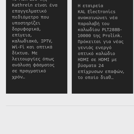
Kathrein είναι ένα
Η εταιρεία
επαγγελματικό
KAL Electronics
πεδιόμετρο που
ανακοινώνει νέα
υποστηρίζει
παραλαβή του
δορυφορικά,
καλωδίου PLT288B-
επίγεια,
10000 της Prolink.
καλωδιακά, IPTV,
Πρόκειται για νέας
Wi-Fi και οπτικά
γενιάς ενεργό
δίκτυα. Με
οπτικό καλώδιο
λειτουργίες όπως
HDMI σε HDMI με
ανάλυση φάσματος
βύσματα 24
σε πραγματικό
επίχρυσων επαφών,
χρόν…
το οποίο διαθ…