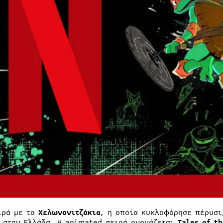
ιρά με τα
Χελωνονιτζάκια
, η οποία κυκλοφόρησε πέρυσι
στην Ελλάδα. Η animated σειρά ονομάζεται
Tales of t