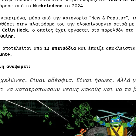
όρησε από το
Nickelodeon
το 2024.
γκεκριμένα, μέσα από την κατηγορία “New & Popular”, τ
σθέσει στην πλατφόρμα του την ολοκαίνουργια σειρά με 
ο
Colin Heck
, ο οποίος έχει εργαστεί στο παρελθόν στα
 Quinn
.
υ αποτελείται από
12 επεισόδια
και έπαιζε αποκλειστικ
unt+
.
ψη αναφέρει:
 χελώνες. Είναι αδέρφια. Είναι ήρωες. Αλλά 
ι να κατατροπώσουν νέους κακούς και να τα β