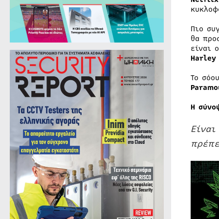
κυκλοφ
Πιο συ
θα προ
είναι 
Harley
Το σόο
Paramo
Η σύνο
Είναι
πρέπε