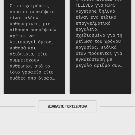
TELEVES για RJ45
Σε επιχειρήσεις
Keystone θηλυκό
όπου οι συσκέψεις
είναι ένα ειδικό
είναι πλέον
επαγγελματικό
καθημερινές, μια
εργαλείο,
αίθουσα συσκέψεων
σχεδιασμένο για τη
πρέπει να
μείωση του χρόνου
λειτουργεί άμεσα,
εργασίας, ειδικά
καθαρά και
όταν πρόκειται για
αξιόπιστα, είτε
εγκατάσταση με
συμμετέχουν
μεγάλο αριθμό συν…
άνθρωποι από το
ίδιο γραφείο είτε
ομάδες από διαφο…
ΔΙΑΒΑΣΤΕ ΠΕΡΙΣΣΟΤΕΡΑ