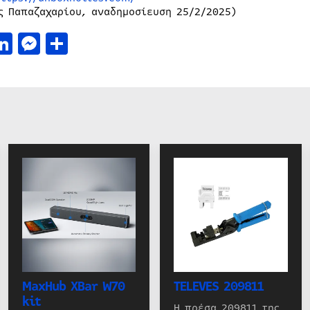
ς Παπαζαχαρίου, αναδημοσίευση 25/2/2025)
acebook
LinkedIn
Messenger
Μοιραστείτε
MaxHub XBar W70
TELEVES 209811
kit
Η πρέσα 209811 της