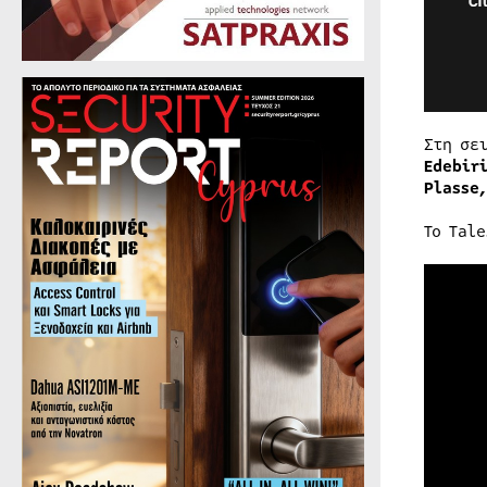
Στη σε
Edebir
Plasse
Το Tal