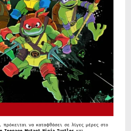
, πρόκειται να καταφθάσει σε λίγες μέρες στο
he Teenage Mutant Ninja Turtles
και