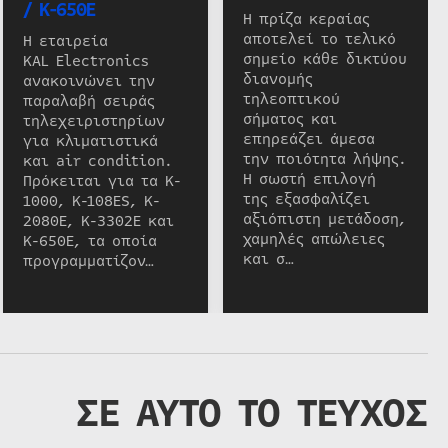
/ K-650E
Η πρίζα κεραίας
αποτελεί το τελικό
Η εταιρεία
σημείο κάθε δικτύου
KAL Electronics
διανομής
ανακοινώνει την
τηλεοπτικού
παραλαβή σειράς
σήματος και
τηλεχειριστηρίων
επηρεάζει άμεσα
για κλιματιστικά
την ποιότητα λήψης.
και air condition.
Η σωστή επιλογή
Πρόκειται για τα K-
της εξασφαλίζει
1000, K-108ES, K-
αξιόπιστη μετάδοση,
2080E, K-3302E και
χαμηλές απώλειες
K-650E, τα οποία
και σ…
προγραμματίζον…
ΣΕ ΑΥΤΟ ΤΟ ΤΕΥΧΟΣ