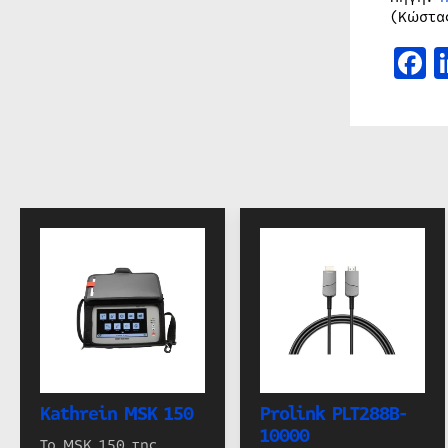
(Κώστα
F
Kathrein MSK 150
Prolink PLT288B-
10000
Το MSK 150 της