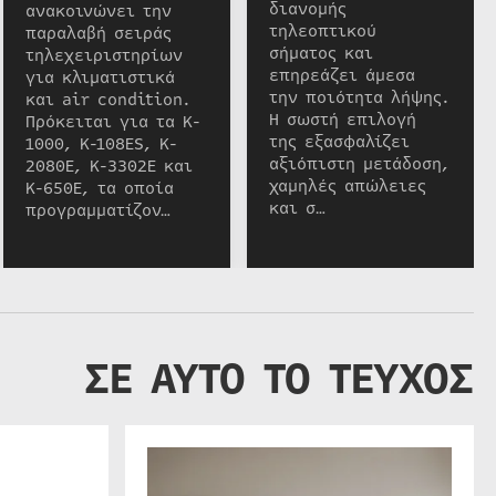
διανομής
ανακοινώνει την
τηλεοπτικού
παραλαβή σειράς
σήματος και
τηλεχειριστηρίων
επηρεάζει άμεσα
για κλιματιστικά
την ποιότητα λήψης.
και air condition.
Η σωστή επιλογή
Πρόκειται για τα K-
της εξασφαλίζει
1000, K-108ES, K-
αξιόπιστη μετάδοση,
2080E, K-3302E και
χαμηλές απώλειες
K-650E, τα οποία
και σ…
προγραμματίζον…
ΣΕ ΑΥΤΟ ΤΟ ΤΕΥΧΟΣ