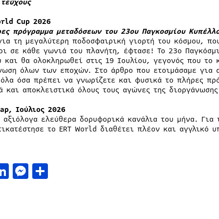
 τεύχους
orld Cup 2026
ρες πρόγραμμα μεταδόσεων του 23ου Παγκοσμίου Κυπέλλο
για τη μεγαλύτερη ποδοσφαιρική γιορτή του κόσμου, πο
οι σε κάθε γωνιά του πλανήτη, έφτασε! Το 23ο Παγκόσμ
υ και θα ολοκληρωθεί στις 19 Ιουλίου, γεγονός που το 
νωση όλων των εποχών. Στο άρθρο που ετοιμάσαμε για α
 όλα όσα πρέπει να γνωρίζετε και φυσικά το πλήρες πρ
ά και αποκλειστικά όλους τους αγώνες της διοργάνωσης
Zap, Ιούλιος 2026
α αξιόλογα ελεύθερα δορυφορικά κανάλια του μήνα. Για 
τικατέστησε το ERT World διαθέτει πλέον και αγγλικό υ
acebook
LinkedIn
Messenger
Μοιραστείτε