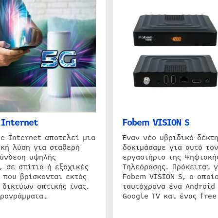
Internet
Fobem VISION S
e Internet αποτελεί μια
Έναν νέο υβριδικό δέκτ
κή λύση για σταθερή
δοκιμάσαμε για αυτό τον
σύνδεση υψηλής
εργαστήριο της Ψηφιακή
, σε σπίτια ή εξοχικές
Τηλεόρασης. Πρόκειται γ
 που βρίσκονται εκτός
Fobem VISION S, ο οποίο
 δικτύων οπτικής ίνας.
ταυτόχρονα ένα Android
προγράμματα…
Google TV και ένας free