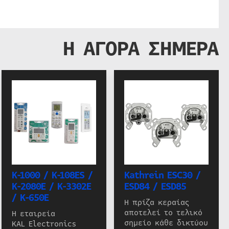
Η ΑΓΟΡΑ ΣΗΜΕΡΑ
K-1000 / K-108ES /
Kathrein ESC30 /
K-2080E / K-3302E
ESD84 / ESD85
/ K-650E
Η πρίζα κεραίας
αποτελεί το τελικό
Η εταιρεία
σημείο κάθε δικτύου
KAL Electronics