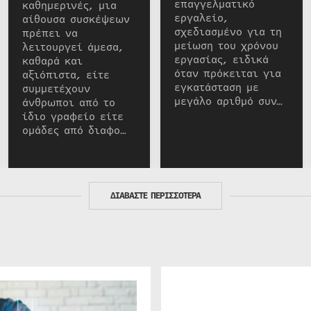
επαγγελματικό
καθημερινές, μια
εργαλείο,
αίθουσα συσκέψεων
σχεδιασμένο για τη
πρέπει να
μείωση του χρόνου
λειτουργεί άμεσα,
εργασίας, ειδικά
καθαρά και
όταν πρόκειται για
αξιόπιστα, είτε
εγκατάσταση με
συμμετέχουν
μεγάλο αριθμό συν…
άνθρωποι από το
ίδιο γραφείο είτε
ομάδες από διαφο…
ΔΙΑΒΑΣΤΕ ΠΕΡΙΣΣΟΤΕΡΑ