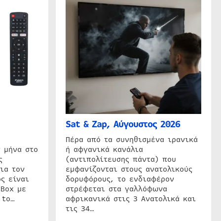
Sat & Zap, Αύγουστος 2026
η
Πέρα από τα συνηθισμένα ιρανικά
 μήνα στο
ή αφγανικά κανάλια
ς
(αντιπολίτευσης πάντα) που
ια τον
εμφανίζονται στους ανατολικούς
ς είναι
δορυφόρους, το ενδιαφέρον
 Box με
στρέφεται στα γαλλόφωνα
 to…
αφρικανικά στις 3 Ανατολικά και
τις 34…