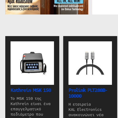
Kathrein MSK 150
Prolink PLT288B-
10000
Το MSK 150 της
Kathrein είναι ένα
Η εταιρεία
επαγγελματικό
KAL Electronics
πεδιόμετρο που
ανακοινώνει νέα