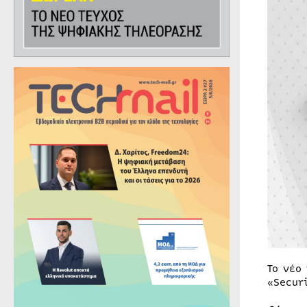
Το νέο
«Secur