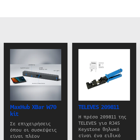
MaxHub XBar W70
TELEVES 209811
kit
Η πρέσα 209811 της
TELEVES για RJ45
Σε επιχειρήσεις
Keystone θηλυκό
όπου οι συσκέψεις
είναι ένα ειδικό
είναι πλέον