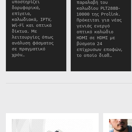
υποστηρίζει
παραλαβή του
δορυφορικά,
καλωδίου PLT288B-
επίγεια,
10000 της Prolink.
καλωδιακά, IPTV,
Πρόκειται για νέας
Wi-Fi και οπτικά
γενιάς ενεργό
δίκτυα. Με
οπτικό καλώδιο
λειτουργίες όπως
HDMI σε HDMI με
ανάλυση φάσματος
βύσματα 24
σε πραγματικό
επίχρυσων επαφών,
χρόν…
το οποίο διαθ…