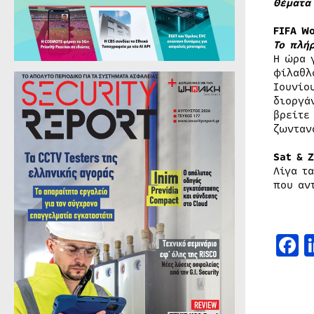
Θέματα
FIFA W
Το πλή
Η ώρα 
φίλαθλ
Ιουνίο
διοργά
βρείτε
ζωνταν
Sat & 
Λίγα τ
που αν
F