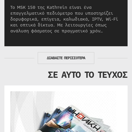
Το MSK 150 της Kathrein είναι ένα
επαγγελματικό πεδιόμετρο που υποστηρίζει
δορυφορικά, επίγεια, καλωδιακά, IPTV, Wi-Fi
και οπτικά δίκτυα. Με λειτουργίες όπως
ανάλυση φάσματος σε πραγματικό χρόν…
ΔΙΑΒΑΣΤΕ ΠΕΡΙΣΣΟΤΕΡΑ
ΣΕ ΑΥΤΟ ΤΟ ΤΕΥΧΟΣ