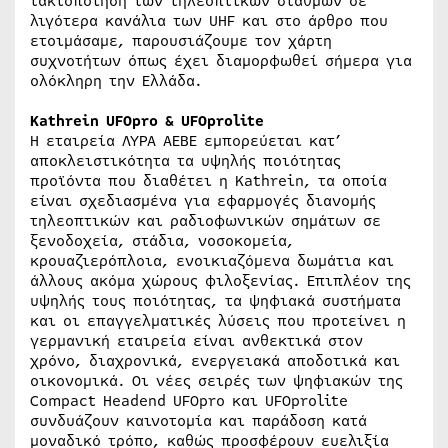
τακτοποίηση των τηλεοπτικών σταθμών σε
λιγότερα κανάλια των UHF και στο άρθρο που
ετοιμάσαμε, παρουσιάζουμε τον χάρτη
συχνοτήτων όπως έχει διαμορφωθεί σήμερα για
ολόκληρη την Ελλάδα.
Kathrein UFOpro & UFOprolite
Η εταιρεία ΛΥΡΑ ΑΕΒΕ εμπορεύεται κατ’
αποκλειστικότητα τα υψηλής ποιότητας
προϊόντα που διαθέτει η Kathrein, τα οποία
είναι σχεδιασμένα για εφαρμογές διανομής
τηλεοπτικών και ραδιοφωνικών σημάτων σε
ξενοδοχεία, στάδια, νοσοκομεία,
κρουαζιερόπλοια, ενοικιαζόμενα δωμάτια και
άλλους ακόμα χώρους φιλοξενίας. Επιπλέον της
υψηλής τους ποιότητας, τα ψηφιακά συστήματα
και οι επαγγελματικές λύσεις που προτείνει η
γερμανική εταιρεία είναι ανθεκτικά στον
χρόνο, διαχρονικά, ενεργειακά αποδοτικά και
οικονομικά. Οι νέες σειρές των ψηφιακών της
Compact Headend UFOpro και UFOprolite
συνδυάζουν καινοτομία και παράδοση κατά
μοναδικό τρόπο, καθώς προσφέρουν ευελιξία