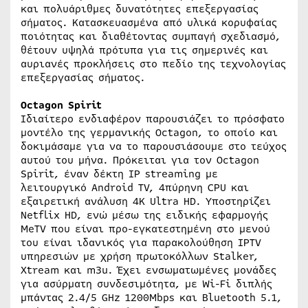
και πολυάριθμες δυνατότητες επεξεργασίας
σήματος. Κατασκευασμένα από υλικά κορυφαίας
ποιότητας και διαθέτοντας συμπαγή σχεδιασμό,
θέτουν υψηλά πρότυπα για τις σημερινές και
αυριανές προκλήσεις στο πεδίο της τεχνολογίας
επεξεργασίας σήματος.
Octagon Spirit
Ιδιαίτερο ενδιαφέρον παρουσιάζει το πρόσφατο
μοντέλο της γερμανικής Octagon, το οποίο και
δοκιμάσαμε για να το παρουσιάσουμε στο τεύχος
αυτού του μήνα. Πρόκειται για τον Octagon
Spirit, έναν δέκτη IP streaming με
λειτουργικό Android TV, 4πύρηνη CPU και
εξαιρετική ανάλυση 4K Ultra HD. Υποστηρίζει
Netflix HD, ενώ μέσω της ειδικής εφαρμογής
MeTV που είναι προ-εγκατεστημένη στο μενού
του είναι ιδανικός για παρακολούθηση IPTV
υπηρεσιών με χρήση πρωτοκόλλων Stalker,
Xtream και m3u. Έχει ενσωματωμένες μονάδες
για ασύρματη συνδεσιμότητα, με Wi-Fi διπλής
μπάντας 2.4/5 GHz 1200Mbps και Bluetooth 5.1,