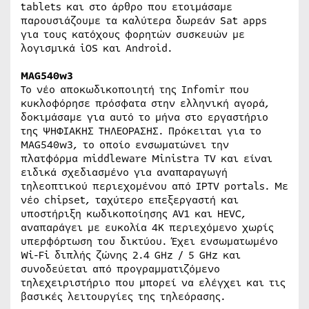
tablets και στο άρθρο που ετοιμάσαμε
παρουσιάζουμε τα καλύτερα δωρεάν Sat apps
για τους κατόχους φορητών συσκευών με
λογισμικά iOS και Android.
MAG540w3
Το νέο αποκωδικοποιητή της Infomir που
κυκλοφόρησε πρόσφατα στην ελληνική αγορά,
δοκιμάσαμε για αυτό το μήνα στο εργαστήριο
της ΨΗΦΙΑΚΗΣ ΤΗΛΕΟΡΑΣΗΣ. Πρόκειται για το
MAG540w3, το οποίο ενσωματώνει την
πλατφόρμα middleware Ministra TV και είναι
ειδικά σχεδιασμένο για αναπαραγωγή
τηλεοπτικού περιεχομένου από IPTV portals. Με
νέο chipset, ταχύτερο επεξεργαστή και
υποστήριξη κωδικοποίησης AV1 και HEVC,
αναπαράγει με ευκολία 4K περιεχόμενο χωρίς
υπερφόρτωση του δικτύου. Έχει ενσωματωμένο
Wi-Fi διπλής ζώνης 2.4 GHz / 5 GHz και
συνοδεύεται από προγραμματιζόμενο
τηλεχειριστήριο που μπορεί να ελέγχει και τις
βασικές λειτουργίες της τηλεόρασης.