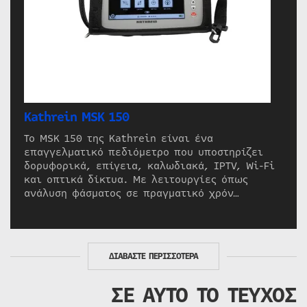
Kathrein MSK 150
Το MSK 150 της Kathrein είναι ένα
επαγγελματικό πεδιόμετρο που υποστηρίζει
δορυφορικά, επίγεια, καλωδιακά, IPTV, Wi-Fi
και οπτικά δίκτυα. Με λειτουργίες όπως
ανάλυση φάσματος σε πραγματικό χρόν…
ΔΙΑΒΑΣΤΕ ΠΕΡΙΣΣΟΤΕΡΑ
ΣΕ ΑΥΤΟ ΤΟ ΤΕΥΧΟΣ