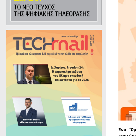
Ένα “O
καριέρ