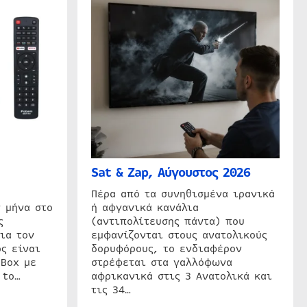
Sat & Zap, Αύγουστος 2026
η
Πέρα από τα συνηθισμένα ιρανικά
 μήνα στο
ή αφγανικά κανάλια
ς
(αντιπολίτευσης πάντα) που
ια τον
εμφανίζονται στους ανατολικούς
ς είναι
δορυφόρους, το ενδιαφέρον
 Box με
στρέφεται στα γαλλόφωνα
 to…
αφρικανικά στις 3 Ανατολικά και
τις 34…