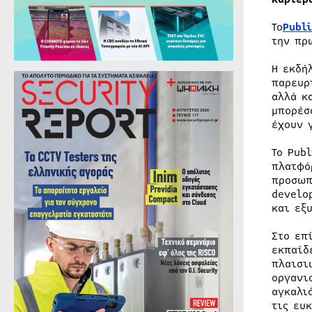
Το
Publ
την π
Η εκδή
παρευρ
αλλά κ
μπορέσ
έχουν 
Το Pub
πλατφό
προσωπ
develo
και εξ
Στο επ
εκπαίδ
πλαισι
οργανι
αγκαλι
τις ευ