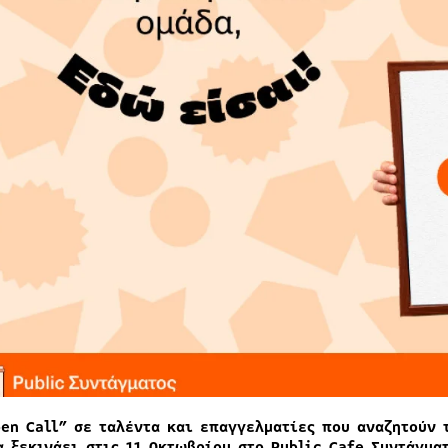
pen Call” σε ταλέντα και επαγγελματίες που αναζητούν 
α ξεκινάει στις 11 Οκτωβρίου στο Public Cafe Συντάγμα