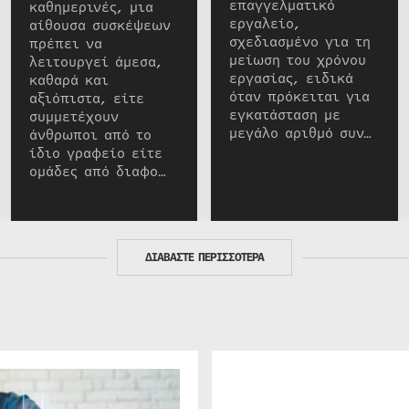
επαγγελματικό
καθημερινές, μια
εργαλείο,
αίθουσα συσκέψεων
σχεδιασμένο για τη
πρέπει να
μείωση του χρόνου
λειτουργεί άμεσα,
εργασίας, ειδικά
καθαρά και
όταν πρόκειται για
αξιόπιστα, είτε
εγκατάσταση με
συμμετέχουν
μεγάλο αριθμό συν…
άνθρωποι από το
ίδιο γραφείο είτε
ομάδες από διαφο…
ΔΙΑΒΑΣΤΕ ΠΕΡΙΣΣΟΤΕΡΑ