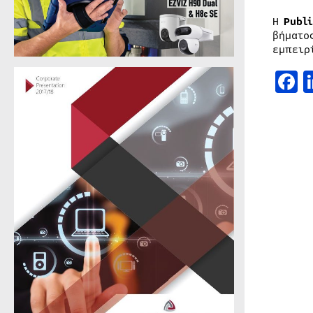
Η
Publ
βήματο
εμπειρ
F