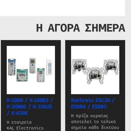
Η ΑΓΟΡΑ ΣΗΜΕΡΑ
K-1000 / K-108ES /
Kathrein ESC30 /
K-2080E / K-3302E
ESD84 / ESD85
/ K-650E
Η πρίζα κεραίας
αποτελεί το τελικό
Η εταιρεία
σημείο κάθε δικτύου
KAL Electronics