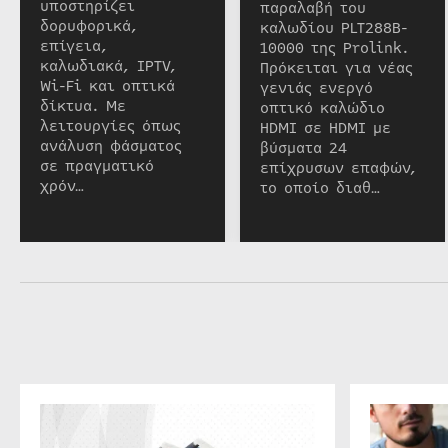
υποστηρίζει
παραλαβή του
δορυφορικά,
καλωδίου PLT288B-
επίγεια,
10000 της Prolink.
καλωδιακά, IPTV,
Πρόκειται για νέας
Wi-Fi και οπτικά
γενιάς ενεργό
δίκτυα. Με
οπτικό καλώδιο
λειτουργίες όπως
HDMI σε HDMI με
ανάλυση φάσματος
βύσματα 24
σε πραγματικό
επίχρυσων επαφών,
χρόν…
το οποίο διαθ…