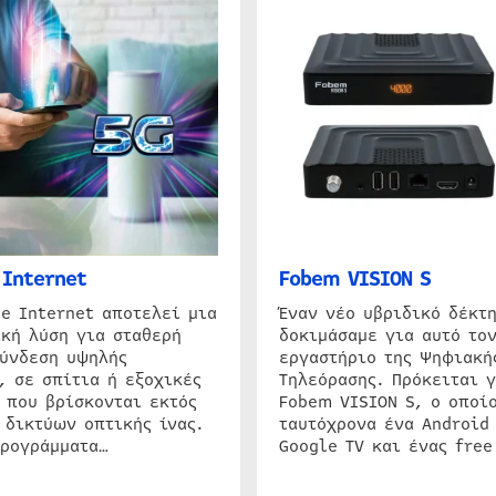
Internet
Fobem VISION S
e Internet αποτελεί μια
Έναν νέο υβριδικό δέκτ
κή λύση για σταθερή
δοκιμάσαμε για αυτό τον
σύνδεση υψηλής
εργαστήριο της Ψηφιακή
, σε σπίτια ή εξοχικές
Τηλεόρασης. Πρόκειται γ
 που βρίσκονται εκτός
Fobem VISION S, ο οποίο
 δικτύων οπτικής ίνας.
ταυτόχρονα ένα Android
προγράμματα…
Google TV και ένας free