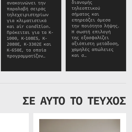
διανομής
ανακοινώνει την
τηλεοπτικού
παραλαβή σειράς
σήματος και
τηλεχειριστηρίων
επηρεάζει άμεσα
για κλιματιστικά
την ποιότητα λήψης.
και air condition.
Η σωστή επιλογή
Πρόκειται για τα K-
της εξασφαλίζει
1000, K-108ES, K-
αξιόπιστη μετάδοση,
2080E, K-3302E και
χαμηλές απώλειες
K-650E, τα οποία
και σ…
προγραμματίζον…
ΣΕ ΑΥΤΟ ΤΟ ΤΕΥΧΟΣ