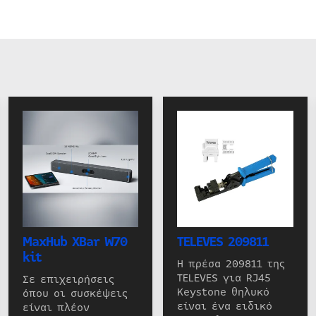
MaxHub XBar W70
TELEVES 209811
kit
Η πρέσα 209811 της
TELEVES για RJ45
Σε επιχειρήσεις
Keystone θηλυκό
όπου οι συσκέψεις
είναι ένα ειδικό
είναι πλέον