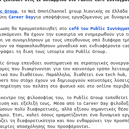
ic Group
, το No1 OmniChannel group λιανικής σε Ελλάδα
ρώτη
Career Day
για υποψήφιους εργαζόμενους με δυναμικ
λωση θα πραγματοποιηθεί στο
café του Public
Συντάγμα
ισκόμενοι θα έχουν την ευκαιρία να ενημερωθούν για τ
αι να συνομιλήσουν με τους υπεύθυνους από διάφορα τμή
ουν να παρακολουθήσουν μοναδικά και ενδιαφέροντα cas
γράψει τη δική τους ιστορία στο Public Group.
lic Group επενδύει συστηματικά σε στρατηγικές συνεργα
ρμες που διακρίνονται για τον καινοτόμο τρόπο λειτου
ικό που διαθέτουν. Παράλληλα, διαθέτει ένα tech hub,
pers που στόχο έχουν να δημιουργούν καινοτόμες λύσεις
υπηρέτηση του πελάτη στο φυσικό και στο online περιβά
ίκεντρο της φιλοσοφίας του, το Public Group τοποθετεί
ευση και εξέλιξή τους. Μέσα από το Career Day φιλοδο
ώσουν πολύ διαφορετικές, αλλά εξίσου σημαντικές θέσε
σμού. Έτσι, καλεί όσους οραματίζονται ένα δυναμικό ε
άζει τη διαφορετικότητα και που ενθαρρύνει την προσπ
καιρίες απασχόλησης που προσφέρονται.