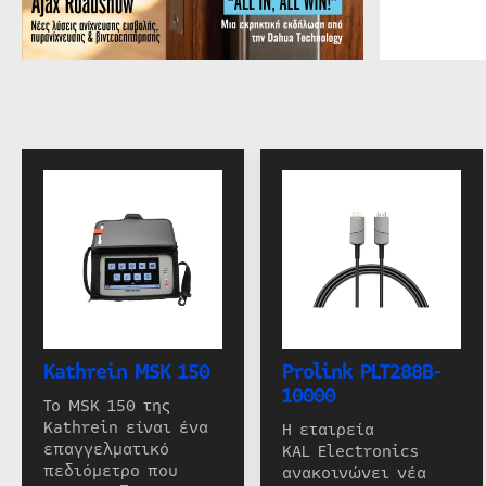
Kathrein MSK 150
Prolink PLT288B-
10000
Το MSK 150 της
Kathrein είναι ένα
Η εταιρεία
επαγγελματικό
KAL Electronics
πεδιόμετρο που
ανακοινώνει νέα