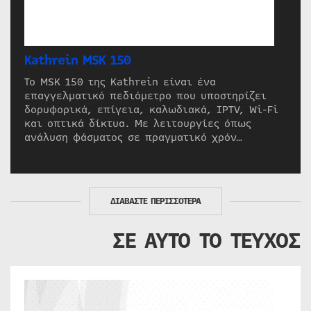
Kathrein MSK 150
Το MSK 150 της Kathrein είναι ένα
επαγγελματικό πεδιόμετρο που υποστηρίζει
δορυφορικά, επίγεια, καλωδιακά, IPTV, Wi-Fi
και οπτικά δίκτυα. Με λειτουργίες όπως
ανάλυση φάσματος σε πραγματικό χρόν…
ΔΙΑΒΑΣΤΕ ΠΕΡΙΣΣΟΤΕΡΑ
ΣΕ ΑΥΤΟ ΤΟ ΤΕΥΧΟΣ