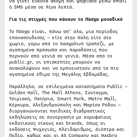
να γίνει εύκολα ακόμη και ψηφιακά μέσω email
ή SMS μέσα σε λίγα λεπτά.
Για τις στιγμές που κάνουν το Πάσχα μοναδικό
Το Πάσχα είναι, πάνω απ’ όλα, μια περίοδος
επανασύνδεσης – είτε στην πόλη είτε στο
χωριό, γύρω από το πασχαλινό τραπέζι, με
αγαπημένα πρόσωπα και παραδόσεις που
περνούν από γενιά σε γενιά. Μέσα από το
public.gr, οι επισκέπτες μπορούν να
ανακαλύψουν και να εμπνευστούν από τα πιο
αγαπημένα έθιμα της Μεγάλης Εβδομάδας.
Παράλληλα, σε επιλεγμένα καταστήματα Public –
Golden Hall, The Mall Athens, Σύνταγμα,
Τσιμισκή, Πατήσια, Smart Park, Metro Mall,
Κέρκυρα, Αλεξανδρούπολη και Μαρίνα Ρόδου –
διοργανώνονται παιδικές διαδραστικές
εκδηλώσεις σε συνεργασία με κορυφαίους
εκδοτικούς οίκους και brands, όπως οι
εκδόσεις Ψυχογιός, Κλειδάριθμος, Διόπτρα και
Πεδίο, καθώς και οι AS Company και Hasbro