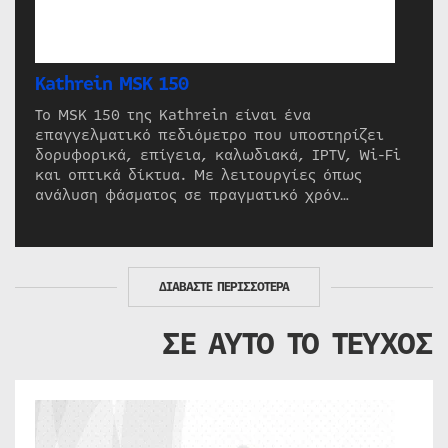
Kathrein MSK 150
Το MSK 150 της Kathrein είναι ένα
επαγγελματικό πεδιόμετρο που υποστηρίζει
δορυφορικά, επίγεια, καλωδιακά, IPTV, Wi-Fi
και οπτικά δίκτυα. Με λειτουργίες όπως
ανάλυση φάσματος σε πραγματικό χρόν…
ΔΙΑΒΑΣΤΕ ΠΕΡΙΣΣΟΤΕΡΑ
ΣΕ ΑΥΤΟ ΤΟ ΤΕΥΧΟΣ