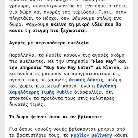
γρήγορη, συγκεντρώνοντας σε ένα σημείο ιδέες
για δώρα και αγορές της περιόδου. Γιατί, όταν
πλησιάζει το Πάσχα, δεν ψάχνουμε απλώς ένα
δώρο. Ψάχνουμε
εκείνη τη μικρή ιδέα που θα
κάνει τη στιγμή πιο ξεχωριστή
.
Αγορές με περισσότερη ευελιξία
Παράλληλα, τα Public κάνουν τις αγορές ακόμη
πιο ευέλικτες. Με την υπηρεσία “
Flex Pay” και
την υπηρεσία “Βuy Now Pay Later” με Klarna
, οι
καταναλωτές μπορούν να πραγματοποιούν τις
αγορές τους σε χαμηλές
άτοκες δόσεις
, ακόμη
και χωρίς πιστωτική κάρτα, ενώ η
Εγγύηση
Χαμηλότερης Τιμής Public
διασφαλίζει ότι
αποκτούν τα προϊόντα τους στις καλύτερες
δυνατές τιμές.
Το δώρο φτάνει όπου κι αν βρίσκεστε
Για όσους νονούς-νονές βρίσκονται μακριά από
τα βαφτιστήρια τους, το
Public+ Delivery
κάνει