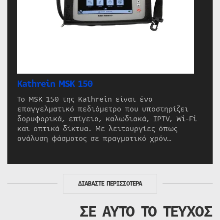
Kathrein MSK 150
Το MSK 150 της Kathrein είναι ένα
επαγγελματικό πεδιόμετρο που υποστηρίζει
δορυφορικά, επίγεια, καλωδιακά, IPTV, Wi-Fi
και οπτικά δίκτυα. Με λειτουργίες όπως
ανάλυση φάσματος σε πραγματικό χρόν…
ΔΙΑΒΑΣΤΕ ΠΕΡΙΣΣΟΤΕΡΑ
ΣΕ ΑΥΤΟ ΤΟ ΤΕΥΧΟΣ