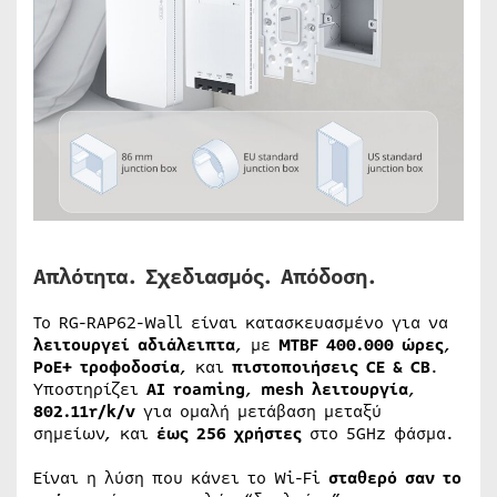
Απλότητα. Σχεδιασμός. Απόδοση.
Το RG-RAP62-Wall είναι κατασκευασμένο για να
λειτουργεί αδιάλειπτα
, με
MTBF 400.000 ώρες
,
PoE+ τροφοδοσία
, και
πιστοποιήσεις CE & CB
.
Υποστηρίζει
AI roaming
,
mesh λειτουργία
,
802.11r/k/v
για ομαλή μετάβαση μεταξύ
σημείων, και
έως 256 χρήστες
στο 5GHz φάσμα.
Είναι η λύση που κάνει το Wi-Fi
σταθερό σαν το