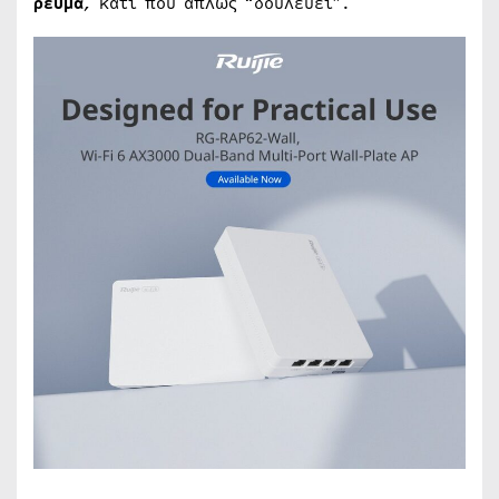
ρεύμα
, κάτι που απλώς “δουλεύει”.