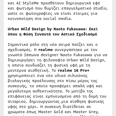
και AI StyleMe προσθέτουν δημιουργικά εφέ
και φωτισμό που θυμίζει επαγγελματικό studio,
ώστε οι φωτογραφίες να είναι έτοιμες για
κοινοποίηση στα social media.
Urban Wild Design by Naoto Fukasawa: Εκεί
όπου η Φύση Συναντά τον Αστικό Σχεδιασμό
Σημαντικό ρόλο στη νέα σειρά παίζει και ο
σχεδιασμός. Η
realme
συνεργάστηκε με τον
γνωστό Ιάπωνα designer Naoto Fukasawa για να
δημιουργήσει τη φιλοσοφία Urban Wild Design,
η οποία συνδυάζει τη φυσική υφή με τη
μοντέρνα αισθητική. Το
realme
16 Pro+
χρησιμοποιεί ένα νέο υλικό σιλικόνης
βιολογικής προέλευσης στο πίσω μέρος της
συσκευής, το οποίο προσφέρει απαλή υφή και
μεγαλύτερη ανθεκτικότητα. Το μοτίβο της
επιφάνειας είναι εμπνευσμένο από τη δομή του
σιταριού, δημιουργώντας μια αίσθηση φυσικής
υφής στο χέρι. Η συσκευή διατίθεται σε
χρώματα όπως Master Gold και Master Grey,