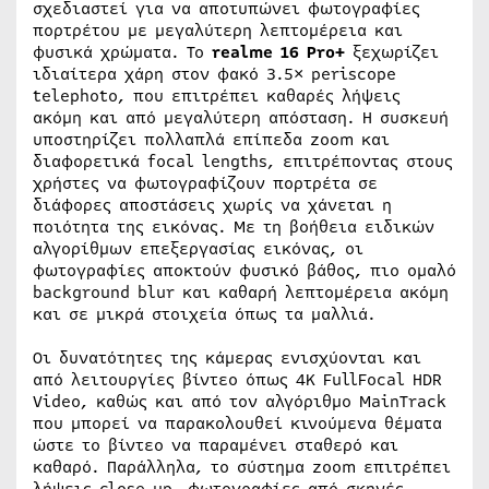
σχεδιαστεί για να αποτυπώνει φωτογραφίες
πορτρέτου με μεγαλύτερη λεπτομέρεια και
φυσικά χρώματα. Το
realme 16 Pro+
ξεχωρίζει
ιδιαίτερα χάρη στον φακό 3.5× periscope
telephoto, που επιτρέπει καθαρές λήψεις
ακόμη και από μεγαλύτερη απόσταση. Η συσκευή
υποστηρίζει πολλαπλά επίπεδα zoom και
διαφορετικά focal lengths, επιτρέποντας στους
χρήστες να φωτογραφίζουν πορτρέτα σε
διάφορες αποστάσεις χωρίς να χάνεται η
ποιότητα της εικόνας. Με τη βοήθεια ειδικών
αλγορίθμων επεξεργασίας εικόνας, οι
φωτογραφίες αποκτούν φυσικό βάθος, πιο ομαλό
background blur και καθαρή λεπτομέρεια ακόμη
και σε μικρά στοιχεία όπως τα μαλλιά.
Οι δυνατότητες της κάμερας ενισχύονται και
από λειτουργίες βίντεο όπως 4K FullFocal HDR
Video, καθώς και από τον αλγόριθμο MainTrack
που μπορεί να παρακολουθεί κινούμενα θέματα
ώστε το βίντεο να παραμένει σταθερό και
καθαρό. Παράλληλα, το σύστημα zoom επιτρέπει
λήψεις close-up, φωτογραφίες από σκηνές