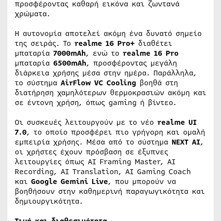
προσφέροντας καθαρή εικόνα και ζωντανά
χρώματα.
Η αυτονομία αποτελεί ακόμη ένα δυνατό σημείο
της σειράς. Το
realme 16 Pro+
διαθέτει
μπαταρία
7000mAh
, ενώ το
realme 16 Pro
μπαταρία
6500mAh
, προσφέροντας μεγάλη
διάρκεια χρήσης μέσα στην ημέρα. Παράλληλα,
το σύστημα
AirFlow VC Cooling
βοηθά στη
διατήρηση χαμηλότερων θερμοκρασιών ακόμη και
σε έντονη χρήση, όπως gaming ή βίντεο.
Οι συσκευές λειτουργούν με το νέο
realme UI
7.0
, το οποίο προσφέρει πιο γρήγορη και ομαλή
εμπειρία χρήσης. Μέσα από το σύστημα
NEXT AI
,
οι χρήστες έχουν πρόσβαση σε έξυπνες
λειτουργίες όπως AI Framing Master, AI
Recording, AI Translation, AI Gaming Coach
και
Google Gemini Live
, που μπορούν να
βοηθήσουν στην καθημερινή παραγωγικότητα και
δημιουργικότητα.
Τιμή και διαθεσιμότητα