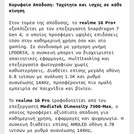
Κορυφαία Απόδοση: Ταχύτητα και ισχύς σε κάθε
κίνηση
Στον τομέα της απόδοσης, το
realme 16 Pro+
εξοπλίζεται με τον επεξεργαστή Snapdragon 7
Gen 4, ο οποίος προσφέρει υψηλές επιδόσεις
τόσο στην καθημερινή χρήση όσο και στο
gaming. Σε συνδυασμό με γρήγορη μνήμη
LPDDR5X, η συσκευή μπορεί να διαχειριστεί
απαιτητικές εφαρμογές, multitasking και
επεξεργασία φωτογραφιών χωρίς
καθυστερήσεις. Διαθέτει επίσης μεγάλη οθόνη
6.8 ιντσών με ανάλυση 1.5K και ρυθμό
ανανέωσης 144Hz, προσφέροντας πιο ομαλή
εμπειρία σε παιχνίδια και βίντεο.
Το
realme 16 Pro
τροφοδοτείται από τον
επεξεργαστή
MediaTek Dimensity 7300-Max
, ο
οποίος προσφέρει αξιόπιστη απόδοση για
καθημερινή χρήση, εφαρμογές και ψυχαγωγία. Η
συσκευή διαθέτει επίσης AMOLED οθόνη 6.78
ιντσών με ρυθμό ανανέωσης 144Hz,