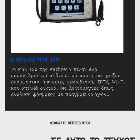
Kathrein MSK 150
Το MSK 150 της Kathrein είναι ένα
επαγγελματικό πεδιόμετρο που υποστηρίζει
δορυφορικά, επίγεια, καλωδιακά, IPTV, Wi-Fi
και οπτικά δίκτυα. Με λειτουργίες όπως
ανάλυση φάσματος σε πραγματικό χρόν…
ΔΙΑΒΑΣΤΕ ΠΕΡΙΣΣΟΤΕΡΑ