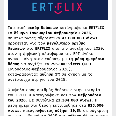
Ιστορικό
ρεκόρ θεάσεων
κατέγραψε το
ERTFLIX
το
δίμηνο Ιανουαρίου-Φεβρουαρίου 2026
,
σημειώνοντας αθροιστικά
47.000.000 views
.
Πρόκειται για τον
μεγαλύτερο αριθμό
θεάσεων
στο
ERTFLIX
από την άνοιξη του 2020,
όταν η ψηφιακή πλατφόρμα της ΕΡΤ βγήκε
ανανεωμένη στον «αέρα», με τη
μέση ημερήσια
θέαση
να αγγίζει τα
796.000 views
(Μ.Ο.
Ιανουάριος-Φεβρουάριος 2026),
καταγράφοντας
αύξηση 9%
σε σχέση με το
αντίστοιχο δίμηνο του 2025.
Ο υψηλότερος αριθμός θεάσεων στην ιστορία
του ERTFLIX καταγράφηκε και τον
Φεβρουάριο
του 2026
, με συνολικά
23.304.000 views
. Η
μέση ημερήσια θέαση εκτινάχθηκε στα
835.000
views
, καταγράφοντας
αύξηση 19,5%
σε σύγκριση
με τον Φεβρουάριο 2025 και
αύξηση 9%
σε σχέση