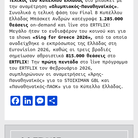
Τελικός του Κυπέλλου Ελλάδας
στο μπάσκετ με
την αναμέτρηση
«Ολυμπιακός-Παναθηναϊκός»
.
Συνολικά η τελική φάση του Final 8 Κυπέλλου
Ελλάδας Μπάσκετ Ανδρών κατέγραψε
1.285.000
θεάσεις
on-demand και live στο ERTFLIX!
Μεγάλο ήταν το ενδιαφέρον του κοινού και για
τα shows
«Sing for Greece 2026»,
από τα οποία
αναδείχθηκε ο εκπρόσωπος της Ελλάδας στη
Eurovision 2026, καθώς οι τρεις βραδιές
σημείωσαν αθροιστικά
815.000 θεάσεις
στο
ERTFLIX
! Την
πρώτη πεντάδα
στο live πρόγραμμα
του ERTFLIX τον Φεβρουάριο 2026,
συμπληρώνουν οι αναμετρήσεις «Άρης-
Παναθηναϊκός» για το STOIXIMAN GBL και
«Παναθηναϊκός-ΠΑΟΚ» για το Κύπελλο Ελλάδας.
Facebook
LinkedIn
Messenger
Μοιραστείτε