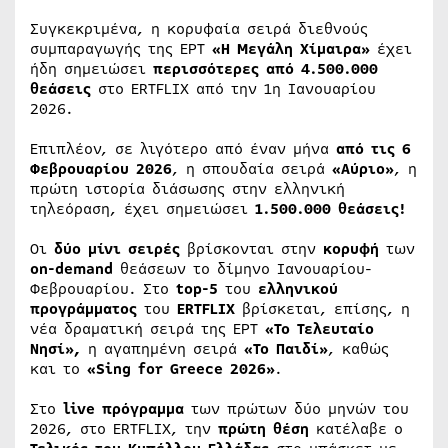
Συγκεκριμένα, η κορυφαία σειρά διεθνούς
συμπαραγωγής της ΕΡΤ
«Η Μεγάλη Χίμαιρα»
έχει
ήδη σημειώσει
περισσότερες από 4.500.000
θεάσεις
στο ERTFLIX από την 1η Ιανουαρίου
2026.
Επιπλέον, σε λιγότερο από έναν μήνα
από τις 6
Φεβρουαρίου 2026
, η σπουδαία σειρά
«Αύριο»
, η
πρώτη ιστορία διάσωσης στην ελληνική
τηλεόραση, έχει σημειώσει
1.500.000 θεάσεις!
Οι
δύο μίνι σειρές
βρίσκονται στην
κορυφή
των
on-demand
θεάσεων το δίμηνο Ιανουαρίου-
Φεβρουαρίου. Στο
top-5
του
ελληνικού
προγράμματος
του
ERTFLIX
βρίσκεται, επίσης, η
νέα δραματική σειρά της ΕΡΤ
«Το Τελευταίο
Νησί»,
η αγαπημένη σειρά
«Το Παιδί»
, καθώς
και το
«Sing for Greece 2026»
.
Στο
live πρόγραμμα
των πρώτων δύο μηνών του
2026, στο ERTFLIX, την
πρώτη θέση
κατέλαβε ο