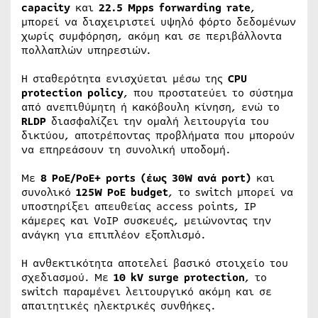
capacity
και
22.5 Mpps forwarding rate
,
μπορεί να διαχειριστεί υψηλό φόρτο δεδομένων
χωρίς συμφόρηση, ακόμη και σε περιβάλλοντα
πολλαπλών υπηρεσιών.
Η σταθερότητα ενισχύεται μέσω της
CPU
protection policy
, που προστατεύει το σύστημα
από ανεπιθύμητη ή κακόβουλη κίνηση, ενώ το
RLDP
διασφαλίζει την ομαλή λειτουργία του
δικτύου, αποτρέποντας προβλήματα που μπορούν
να επηρεάσουν τη συνολική υποδομή.
Με
8 PoE/PoE+ ports (έως 30W ανά port)
και
συνολικό
125W PoE budget
, το switch μπορεί να
υποστηρίξει απευθείας access points, IP
κάμερες και VoIP συσκευές, μειώνοντας την
ανάγκη για επιπλέον εξοπλισμό.
Η ανθεκτικότητα αποτελεί βασικό στοιχείο του
σχεδιασμού. Με
10 kV surge protection
, το
switch παραμένει λειτουργικό ακόμη και σε
απαιτητικές ηλεκτρικές συνθήκες.