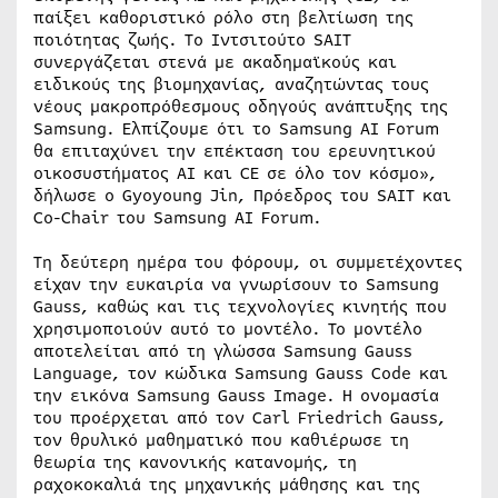
παίξει καθοριστικό ρόλο στη βελτίωση της
ποιότητας ζωής. To Ιντσιτούτο SAIT
συνεργάζεται στενά με ακαδημαϊκούς και
ειδικούς της βιομηχανίας, αναζητώντας τους
νέους μακροπρόθεσμους οδηγούς ανάπτυξης της
Samsung. Ελπίζουμε ότι το Samsung AI Forum
θα επιταχύνει την επέκταση του ερευνητικού
οικοσυστήματος AI και CE σε όλο τον κόσμο»,
δήλωσε ο Gyoyoung Jin, Πρόεδρος του SAIT και
Co-Chair του Samsung AI Forum.
Τη δεύτερη ημέρα του φόρουμ, οι συμμετέχοντες
είχαν την ευκαιρία να γνωρίσουν το Samsung
Gauss, καθώς και τις τεχνολογίες κινητής που
χρησιμοποιούν αυτό το μοντέλο. Το μοντέλο
αποτελείται από τη γλώσσα Samsung Gauss
Language, τον κώδικα Samsung Gauss Code και
την εικόνα Samsung Gauss Image. Η ονομασία
του προέρχεται από τον Carl Friedrich Gauss,
τον θρυλικό μαθηματικό που καθιέρωσε τη
θεωρία της κανονικής κατανομής, τη
ραχοκοκαλιά της μηχανικής μάθησης και της