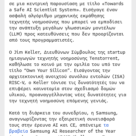
σε μια κεντρική παρουσίαση με τίτλο «Towards
a Safe AI Scientist System». Εισήγαγε έναν
ασφαλή αλγόριθμο μηχανικής εκμάθησης
τεχνητής νοημοσύνης που μπορεί να εμποδίσει
την ανάπτυξη μεγάλων γλωσσικών μοντέλων
(LLM) προς κατευθύνσεις που δεν προορίζονται
από τους προγραμματιστές.
Ο Jim Keller, Διευθύνων Σύμβουλος της startup
ημιαγωγών τεχνητής νοημοσύνης Tenstorrent,
καθήλωσε το κοινό με την ομιλία του υπό τον
τίτλο “Own Your Silicon”. Εισάγοντας την
αρχιτεκτονική ανοιχτού συνόλου εντολών (ISA)
RISC-V, ο Keller τόνισε τις δυνατότητές του να
επιφέρει καινοτομία στον σχεδιασμό δομών
υλικού, προαναγγέλλοντας νέες δυνατότητες για
την τεχνητή νοημοσύνη επόμενης γενιάς.
Κατά τη διάρκεια του συνεδρίου, η Samsung,
αναγνωρίζοντας την εξαιρετική συνεισφορά
τους στην έρευνα AI και CE, απένειμε
τα
βραβεία
Samsung AI Researcher of the Year