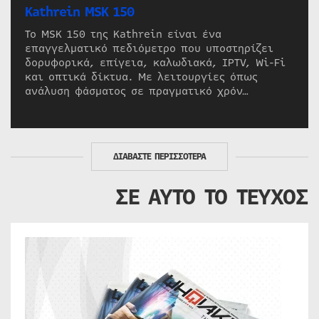
Kathrein MSK 150
Το MSK 150 της Kathrein είναι ένα
επαγγελματικό πεδιόμετρο που υποστηρίζει
δορυφορικά, επίγεια, καλωδιακά, IPTV, Wi-Fi
και οπτικά δίκτυα. Με λειτουργίες όπως
ανάλυση φάσματος σε πραγματικό χρόν…
ΔΙΑΒΑΣΤΕ ΠΕΡΙΣΣΟΤΕΡΑ
ΣΕ ΑΥΤΟ ΤΟ ΤΕΥΧΟΣ