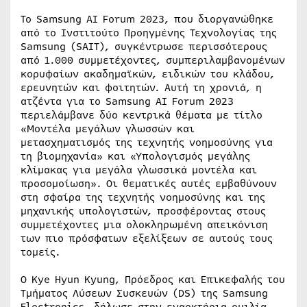
Το Samsung AI Forum 2023, που διοργανώθηκε
από το Ινστιτούτο Προηγμένης Τεχνολογίας της
Samsung (SAIT), συγκέντρωσε περισσότερους
από 1.000 συμμετέχοντες, συμπεριλαμβανομένων
κορυφαίων ακαδημαϊκών, ειδικών του κλάδου,
ερευνητών και φοιτητών. Αυτή τη χρονιά, η
ατζέντα για το Samsung AI Forum 2023
περιελάμβανε δύο κεντρικά θέματα με τίτλο
«Μοντέλα μεγάλων γλωσσών και
μετασχηματισμός της τεχνητής νοημοσύνης για
τη βιομηχανία» και «Υπολογισμός μεγάλης
κλίμακας για μεγάλα γλωσσικά μοντέλα και
προσομοίωση». Οι θεματικές αυτές εμβαθύνουν
στη σφαίρα της τεχνητής νοημοσύνης και της
μηχανικής υπολογιστών, προσφέροντας στους
συμμετέχοντες μια ολοκληρωμένη απεικόνιση
των πιο πρόσφατων εξελίξεων σε αυτούς τους
τομείς.
Ο Kye Hyun Kyung, Πρόεδρος και Επικεφαλής του
Τμήματος Λύσεων Συσκευών (DS) της Samsung
Electronics, δήλωσε στην εναρκτήρια ομιλία