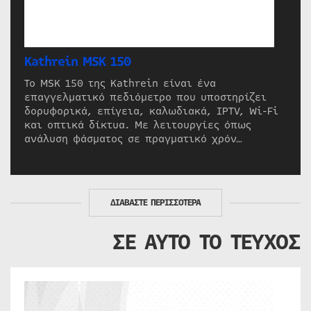
Kathrein MSK 150
Το MSK 150 της Kathrein είναι ένα
επαγγελματικό πεδιόμετρο που υποστηρίζει
δορυφορικά, επίγεια, καλωδιακά, IPTV, Wi-Fi
και οπτικά δίκτυα. Με λειτουργίες όπως
ανάλυση φάσματος σε πραγματικό χρόν…
ΔΙΑΒΑΣΤΕ ΠΕΡΙΣΣΟΤΕΡΑ
ΣΕ ΑΥΤΟ ΤΟ ΤΕΥΧΟΣ