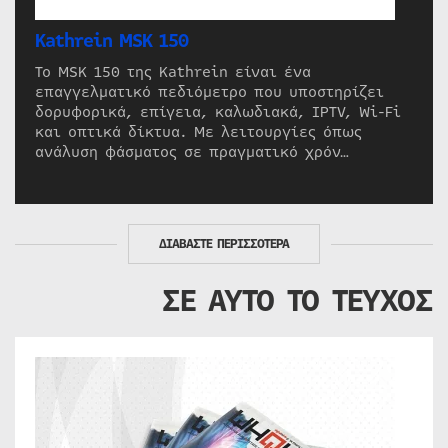
Kathrein MSK 150
Το MSK 150 της Kathrein είναι ένα
επαγγελματικό πεδιόμετρο που υποστηρίζει
δορυφορικά, επίγεια, καλωδιακά, IPTV, Wi-Fi
και οπτικά δίκτυα. Με λειτουργίες όπως
ανάλυση φάσματος σε πραγματικό χρόν…
ΔΙΑΒΑΣΤΕ ΠΕΡΙΣΣΟΤΕΡΑ
ΣΕ ΑΥΤΟ ΤΟ ΤΕΥΧΟΣ