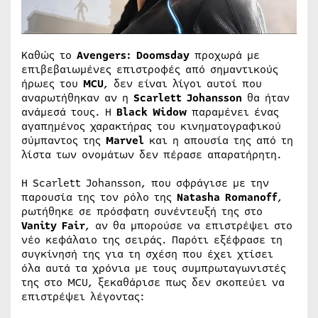
Καθώς το
Avengers: Doomsday
προχωρά με
επιβεβαιωμένες επιστροφές από σημαντικούς
ήρωες του
MCU
, δεν είναι λίγοι αυτοί που
αναρωτήθηκαν αν η
Scarlett Johansson
θα ήταν
ανάμεσά τους. Η
Black Widow
παραμένει ένας
αγαπημένος χαρακτήρας του κινηματογραφικού
σύμπαντος της
Marvel
και η απουσία της από τη
λίστα των ονομάτων δεν πέρασε απαρατήρητη.
Η Scarlett Johansson, που σφράγισε με την
παρουσία της τον ρόλο της
Natasha Romanoff
,
ρωτήθηκε σε πρόσφατη συνέντευξή της στο
Vanity Fair
, αν θα μπορούσε να επιστρέψει στο
νέο κεφάλαιο της σειράς. Παρότι εξέφρασε τη
συγκίνησή της για τη σχέση που έχει χτίσει
όλα αυτά τα χρόνια με τους συμπρωταγωνιστές
της στο MCU, ξεκαθάρισε πως δεν σκοπεύει να
επιστρέψει λέγοντας: