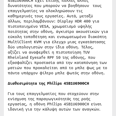
45B1U6900CΗ έχει επίσης πολλές άλλες
δυνατότητες που μπορούν να βοηθήσουν τους
επαγγελματίες να ολοκληρώσουν τις
καθημερινές τους εργασίες. Αυτά, μεταξύ
άλλων, περιλαμβάνουν: Display HDR 400 για
πιστοποιημένο VESA, χρωματισμό υψηλής
ποιότητας στην οθόνη, άγκιστρο ακουστικών για
εύκολη τοποθέτηση και ενσωματωμένο διακόπτη
MultiClient KVM για έλεγχο μιας εγκατάστασης
δύο υπολογιστών στην ίδια οθόνη. Τέλος,
αξίζει να αναφερθεί η πιστοποίηση TUV
Rheinland Eyesafe RPF 50 της οθόνης, που
εξασφαλίζει προστασία από την καταπόνηση των
ματιών που προκαλείται από το μπλε φως με το
πάντα υπάρχον φίλτρο μπλε φωτός στην οθόνη.
Διαθεσιμότητα της
Philips
45
B
1
U
6900
C
Η
Για τους επαγγελματίες που στοχεύουν στην
ενίσχυση της παραγωγικότητάς της ροής
εργασίας, η οθόνη Philips 45B1U6900CΗ είναι
ιδανική για την κάλυψη αυτών των αναγκών.