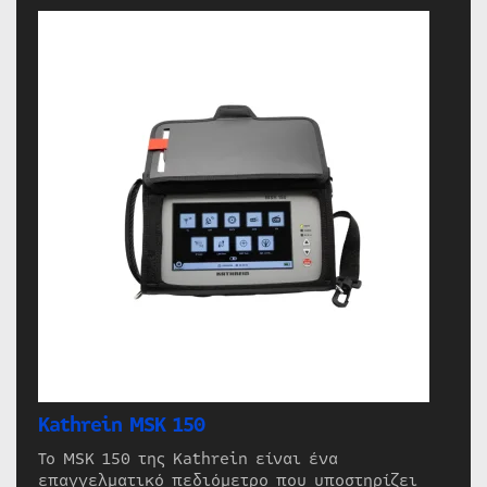
Kathrein MSK 150
Το MSK 150 της Kathrein είναι ένα
επαγγελματικό πεδιόμετρο που υποστηρίζει