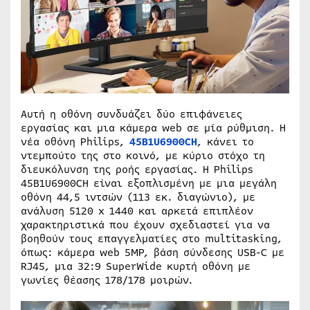
Αυτή η οθόνη συνδυάζει δύο επιφάνειες
εργασίας και μια κάμερα web σε μία ρύθμιση. H
νέα οθόνη Philips,
45B1U6900CH
, κάνει το
ντεμπούτο της στο κοινό, με κύριο στόχο τη
διευκόλυνση της ροής εργασίας. Η Philips
45B1U6900CH είναι εξοπλισμένη με μια μεγάλη
οθόνη 44,5 ιντσών (113 εκ. διαγώνιο), με
ανάλυση 5120 x 1440 και αρκετά επιπλέον
χαρακτηριστικά που έχουν σχεδιαστεί για να
βοηθούν τους επαγγελματίες στο multitasking,
όπως: κάμερα web 5MP, βάση σύνδεσης USB-C με
RJ45, μια 32:9 SuperWide κυρτή οθόνη με
γωνίες θέασης 178/178 μοιρών.