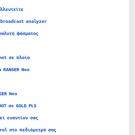
λλευτείτε
 broadcast analyzer
ναλυτή φάσματος
net σε πλοία
α RANGER Neo
GER Neo
OT σε GOLD PLS
εί εναντίον σας
rol στο πεδιόμετρό σας