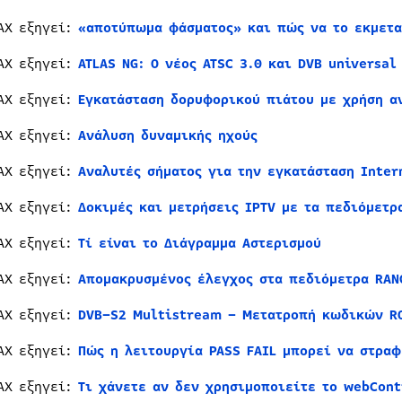
AX εξηγεί:
«αποτύπωμα φάσματος» και πώς να το εκμετα
AX εξηγεί:
ATLAS NG: Ο νέος ATSC 3.0 και DVB universal
AX εξηγεί:
Εγκατάσταση δορυφορικού πιάτου με χρήση α
AX εξηγεί:
Ανάλυση δυναμικής ηχούς
AX εξηγεί:
Αναλυτές σήματος για την εγκατάσταση Inter
AX εξηγεί:
Δοκιμές και μετρήσεις IPTV με τα πεδιόμετρ
AX εξηγεί:
Τί είναι το Διάγραμμα Αστερισμού
AX εξηγεί:
Απομακρυσμένος έλεγχος στα πεδιόμετρα RAN
AX εξηγεί:
DVB–S2 Multistream – Μετατροπή κωδικών RO
AX εξηγεί:
Πώς η λειτουργία PASS FAIL μπορεί να στραφ
AX εξηγεί:
Τι χάνετε αν δεν χρησιμοποιείτε το webCont