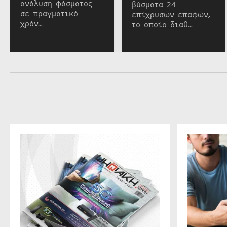
ανάλυση φάσματος
βύσματα 24
σε πραγματικό
επίχρυσων επαφών,
χρόν…
το οποίο διαθ…