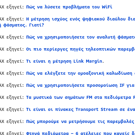
AX εξηγεί:
Πώς να λύσετε προβλήματα του WiFi
AX εξηγεί:
Η μέτρηση ισχύος ενός ψηφιακού διαύλου δι
ή φάσματος. Γιατί?
AX εξηγεί:
Πώς να χρησιμοποιήσετε τον αναλυτή φάσματ
AX εξηγεί:
Οι πιο περίεργες πηγές τηλεοπτικών παρεμ
AX εξηγεί:
Τι είναι η μέτρηση Link Margin
.
AX εξηγεί:
Πώς να ελέγξετε την ομοαξονική καλωδίωση 
AX εξηγεί:
Πώς να χρησιμοποιήσετε προσομοίωση IF για
AX εξηγεί:
Τα μυστικά των σημάτων FM στα πεδιόμετρα 
AX εξηγεί:
Τι είναι οι πίνακες Transport Stream σε έν
AX εξηγεί:
Πώς μπορούμε να μετρήσουμε τις παρεμβολές
AX εξηγεί:
Φτηνά πεδιόμετρα – 6 ατέλειες που κανείς δ