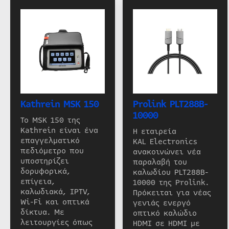
Kathrein MSK 150
Prolink PLT288B-
10000
Το MSK 150 της
Kathrein είναι ένα
Η εταιρεία
επαγγελματικό
KAL Electronics
πεδιόμετρο που
ανακοινώνει νέα
υποστηρίζει
παραλαβή του
δορυφορικά,
καλωδίου PLT288B-
επίγεια,
10000 της Prolink.
καλωδιακά, IPTV,
Πρόκειται για νέας
Wi-Fi και οπτικά
γενιάς ενεργό
δίκτυα. Με
οπτικό καλώδιο
λειτουργίες όπως
HDMI σε HDMI με