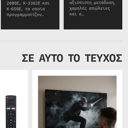
αξιόπιστη μετάδοση,
2080E, K-3302E και
χαμηλές απώλειες
K-650E, τα οποία
και σ…
προγραμματίζον…
ΣΕ ΑΥΤΟ ΤΟ ΤΕΥΧΟΣ