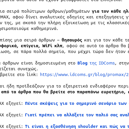
μια σειρά πολύτιμων άρθρων/μαθημάτων
για τον κάθε ηλ
OMAX, αφού δίνει αναλυτικές οδηγίες και επεξηγήσεις 
ν της, με σκοπό την πλήρη εξοικείωση με τις κλασσικές
ησιμοποιούμε καθημερινά.
επίσης μια σειρά άρθρων –
θησαυρός
και για τον κάθε τ
υφορικά, επίγεια,
WiFi κλπ
, αφού σε αυτά τα άρθρα θα 
ίωση, σε πάρα πολλά σημεία, που μέχρι τώρα δεν ήταν 
ά άρθρων είναι δημοσιευμένη στο
Blog
της IDComs
, στη
τίζεται συνεχώς.
 βρείτε στο link:
https://www.idcoms.gr/blog/promax/2
λοι ήδη προϊδεάζουν για το εξαιρετικά ενδιαφέρον περι
 από τα άρθρα που θα βρείτε στο παραπάνω ευρετήριο, ε
AX εξηγεί:
Πέντε σκέψεις για το σημερινό σενάριο των
AX εξηγεί:
Γιατί πρέπει να αλλάξετε τον παλιό σας ανα
AX εξηγεί:
Τι είναι η εξασθένηση shoulder και πώς να 