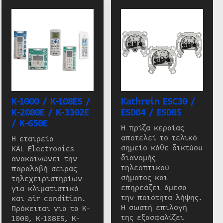
K-1000 / K-108ES /
Kathrein ESC30 /
K-2080E / K-3302E
ESD84 / ESD85
/ K-650E
Η πρίζα κεραίας
αποτελεί το τελικό
Η εταιρεία
σημείο κάθε δικτύου
KAL Electronics
διανομής
ανακοινώνει την
τηλεοπτικού
παραλαβή σειράς
σήματος και
τηλεχειριστηρίων
επηρεάζει άμεσα
για κλιματιστικά
την ποιότητα λήψης.
και air condition.
Η σωστή επιλογή
Πρόκειται για τα K-
της εξασφαλίζει
1000, K-108ES, K-