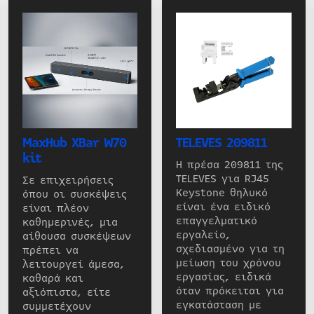
MaxHub XBar W70
TELEVES 209811
kit
Η πρέσα 209811 της
TELEVES για RJ45
Σε επιχειρήσεις
Keystone θηλυκό
όπου οι συσκέψεις
είναι ένα ειδικό
είναι πλέον
επαγγελματικό
καθημερινές, μια
εργαλείο,
αίθουσα συσκέψεων
σχεδιασμένο για τη
πρέπει να
μείωση του χρόνου
λειτουργεί άμεσα,
εργασίας, ειδικά
καθαρά και
όταν πρόκειται για
αξιόπιστα, είτε
εγκατάσταση με
συμμετέχουν