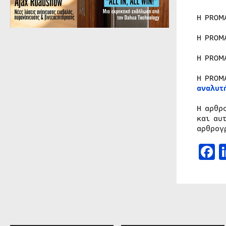
Η PROM
Η PROM
Η PROM
Η PROM
αναλυτ
Η αρθρ
και αυ
αρθρογ
F