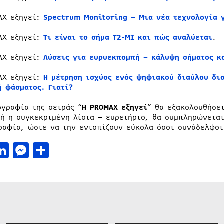
AX εξηγεί:
Spectrum Monitoring – Μια νέα τεχνολογία 
AX εξηγεί:
Τι είναι το σήμα T2-MI και πώς αναλύεται
.
AX εξηγεί:
Λύσεις για ευρυεκπομπή – κάλυψη σήματος κ
AX εξηγεί:
Η μέτρηση ισχύος ενός ψηφιακού διαύλου δι
ή φάσματος. Γιατί?
ογραφία της σειράς “
Η PROMAX εξηγεί
” θα εξακολουθήσε
τή η συγκεκριμένη λίστα – ευρετήριο, θα συμπληρώνεται
ραφία, ώστε να την εντοπίζουν εύκολα όσοι συνάδελφοι
acebook
LinkedIn
Messenger
Μοιραστείτε