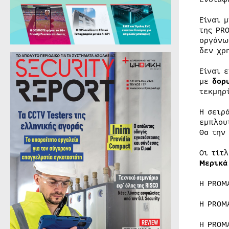
Είναι 
της PR
οργάνω
δεν χρ
Είναι 
με
δορ
τεκμηρ
Η σειρ
εμπλου
Θα την
Οι τίτ
Μερικά
Η PROM
Η PROM
Η PROM