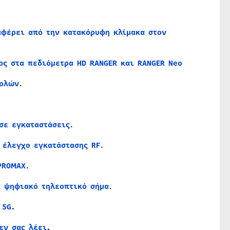
αφέρει από την κατακόρυφη κλίμακα στον
ος στα πεδιόμετρα HD RANGER και RANGER Neo
βολών
.
σε εγκαταστάσεις
.
 έλεγχο εγκατάστασης RF
.
PROMAX
.
α ψηφιακό τηλεοπτικό σήμα
.
 5G
.
εν σας λέει
.