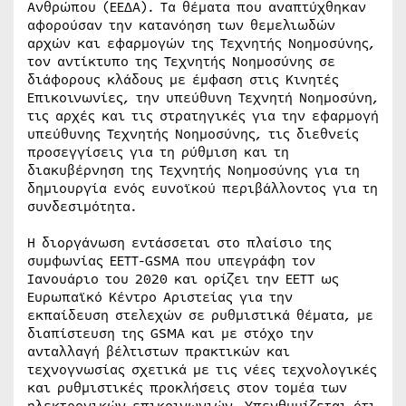
Ανθρώπου (ΕΕΔΑ). Τα θέματα που αναπτύχθηκαν
αφορούσαν την κατανόηση των θεμελιωδών
αρχών και εφαρμογών της Τεχνητής Νοημοσύνης,
τον αντίκτυπο της Τεχνητής Νοημοσύνης σε
διάφορους κλάδους με έμφαση στις Κινητές
Επικοινωνίες, την υπεύθυνη Τεχνητή Νοημοσύνη,
τις αρχές και τις στρατηγικές για την εφαρμογή
υπεύθυνης Τεχνητής Νοημοσύνης, τις διεθνείς
προσεγγίσεις για τη ρύθμιση και τη
διακυβέρνηση της Τεχνητής Νοημοσύνης για τη
δημιουργία ενός ευνοϊκού περιβάλλοντος για τη
συνδεσιμότητα.
Η διοργάνωση εντάσσεται στο πλαίσιο της
συμφωνίας EETT-GSMA που υπεγράφη τον
Ιανουάριο του 2020 και ορίζει την ΕΕΤΤ ως
Ευρωπαϊκό Κέντρο Αριστείας για την
εκπαίδευση στελεχών σε ρυθμιστικά θέματα, με
διαπίστευση της GSMA και με στόχο την
ανταλλαγή βέλτιστων πρακτικών και
τεχνογνωσίας σχετικά με τις νέες τεχνολογικές
και ρυθμιστικές προκλήσεις στον τομέα των
ηλεκτρονικών επικοινωνιών. Υπενθυμίζεται ότι