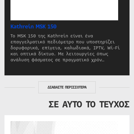
Kathrein MSK 150
Το MSK 150 της Kathrein είναι ένα
επαγγελματικό πεδιόμετρο που υποστηρίζει
δορυφορικά, επίγεια, καλωδιακά, IPTV, Wi-Fi
και οπτικά δίκτυα. Με λειτουργίες όπως
ανάλυση φάσματος σε πραγματικό χρόν…
ΔΙΑΒΑΣΤΕ ΠΕΡΙΣΣΟΤΕΡΑ
ΣΕ ΑΥΤΟ ΤΟ ΤΕΥΧΟΣ