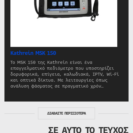
Kathrein MSK 150
Το MSK 150 της Kathrein είναι ένα
επαγγελματικό πεδιόμετρο που υποστηρίζει
δορυφορικά, επίγεια, καλωδιακά, IPTV, Wi-Fi
και οπτικά δίκτυα. Με λειτουργίες όπως
ανάλυση φάσματος σε πραγματικό χρόν…
ΔΙΑΒΑΣΤΕ ΠΕΡΙΣΣΟΤΕΡΑ
ΣΕ ΑΥΤΟ ΤΟ ΤΕΥΧΟΣ