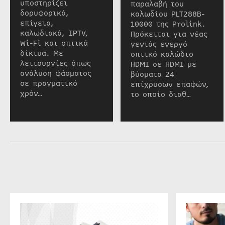
υποστηρίζει
παραλαβή του
δορυφορικά,
καλωδίου PLT288B-
επίγεια,
10000 της Prolink.
καλωδιακά, IPTV,
Πρόκειται για νέας
Wi-Fi και οπτικά
γενιάς ενεργό
δίκτυα. Με
οπτικό καλώδιο
λειτουργίες όπως
HDMI σε HDMI με
ανάλυση φάσματος
βύσματα 24
σε πραγματικό
επίχρυσων επαφών,
χρόν…
το οποίο διαθ…