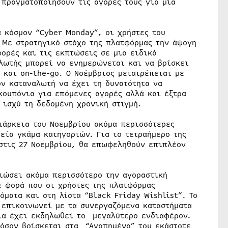
 πραγματοποιήσουν τις αγορές τους για μια
ά κόσμον “Cyber Monday”, οι χρήστες του
 Με στρατηγικό στόχο της πλατφόρμας την άψογη
ορές και τις εκπτώσεις σε μια ειδικά
λωτής μπορεί να ενημερώνεται και να βρίσκει
 και on-the-go. Ο Νοέμβριος μετατρέπεται με
ν καταναλωτή να έχει τη δυνατότητα να
ουπόνια για επόμενες αγορές αλλά και έξτρα
 ισχύ τη δεδομένη χρονική στιγμή.
ιάρκεια του Νοεμβρίου ακόμα περισσότερες
εία γκάμα κατηγοριών. Για το τετραήμερο της
 στις 27 Νοεμβρίου, θα επωφεληθούν επιπλέον
τιώσει ακόμα περισσότερο την αγοραστική
ε φορά που οι χρήστες της πλατφόρμας
ματα και στη λίστα “Black Friday Wishlist”. Το
 επικοινωνεί με τα συνεργαζόμενα καταστήματα
οία έχει εκδηλωθεί το μεγαλύτερο ενδιαφέρον.
φόσον βρίσκεται στα “Αγαπημένα” του εκάστοτε