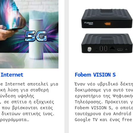
Internet
Fobem VISION S
e Internet αποτελεί μια
Έναν νέο υβριδικό δέκτ
κή λύση για σταθερή
δοκιμάσαμε για αυτό τον
σύνδεση υψηλής
εργαστήριο της Ψηφιακή
, σε σπίτια ή εξοχικές
Τηλεόρασης. Πρόκειται γ
 που βρίσκονται εκτός
Fobem VISION S, ο οποίο
 δικτύων οπτικής ίνας.
ταυτόχρονα ένα Android
προγράμματα…
Google TV και ένας free