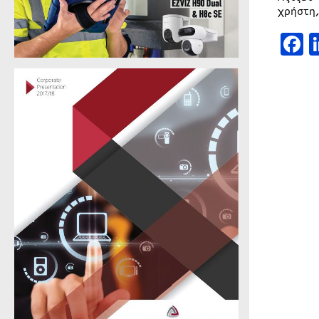
χρήστη
F