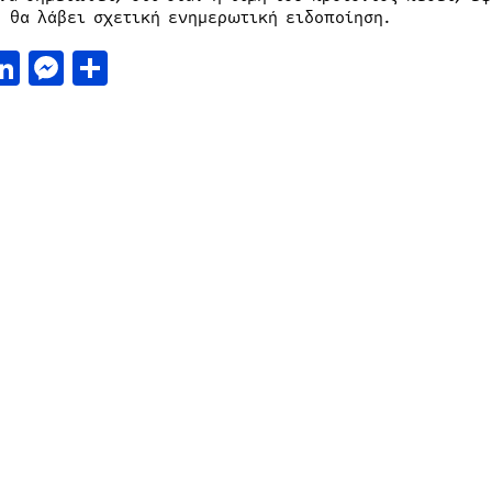
, θα λάβει σχετική ενημερωτική ειδοποίηση.
acebook
LinkedIn
Messenger
Μοιραστείτε