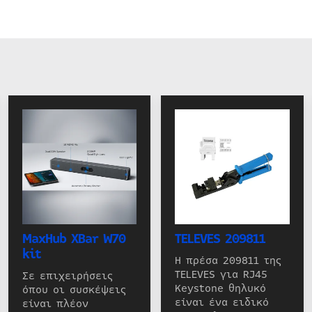
MaxHub XBar W70
TELEVES 209811
kit
Η πρέσα 209811 της
TELEVES για RJ45
Σε επιχειρήσεις
Keystone θηλυκό
όπου οι συσκέψεις
είναι ένα ειδικό
είναι πλέον