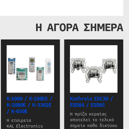
Η ΑΓΟΡΑ ΣΗΜΕΡΑ
K-1000 / K-108ES /
Kathrein ESC30 /
K-2080E / K-3302E
ESD84 / ESD85
/ K-650E
Η πρίζα κεραίας
αποτελεί το τελικό
Η εταιρεία
σημείο κάθε δικτύου
KAL Electronics