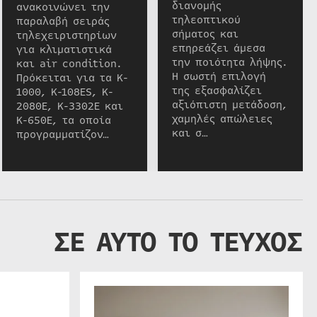
διανομής
ανακοινώνει την
τηλεοπτικού
παραλαβή σειράς
σήματος και
τηλεχειριστηρίων
επηρεάζει άμεσα
για κλιματιστικά
την ποιότητα λήψης.
και air condition.
Η σωστή επιλογή
Πρόκειται για τα K-
της εξασφαλίζει
1000, K-108ES, K-
αξιόπιστη μετάδοση,
2080E, K-3302E και
χαμηλές απώλειες
K-650E, τα οποία
και σ…
προγραμματίζον…
ΣΕ ΑΥΤΟ ΤΟ ΤΕΥΧΟΣ