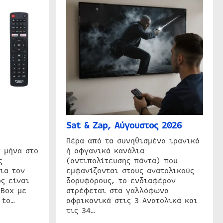
Sat & Zap, Αύγουστος 2026
η
Πέρα από τα συνηθισμένα ιρανικά
 μήνα στο
ή αφγανικά κανάλια
ς
(αντιπολίτευσης πάντα) που
ια τον
εμφανίζονται στους ανατολικούς
ς είναι
δορυφόρους, το ενδιαφέρον
 Box με
στρέφεται στα γαλλόφωνα
 to…
αφρικανικά στις 3 Ανατολικά και
τις 34…