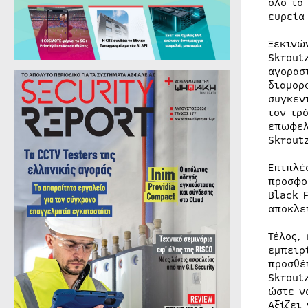
όλο το
ευρεία
Ξεκινώ
Skrout
αγορασ
διαμο
συγκεν
τον τρ
επωφελ
Skrout
Επιπλέ
προσφο
Black 
αποκλε
Τέλος,
εμπειρ
προσθέ
Skrout
ώστε ν
Αξίζει