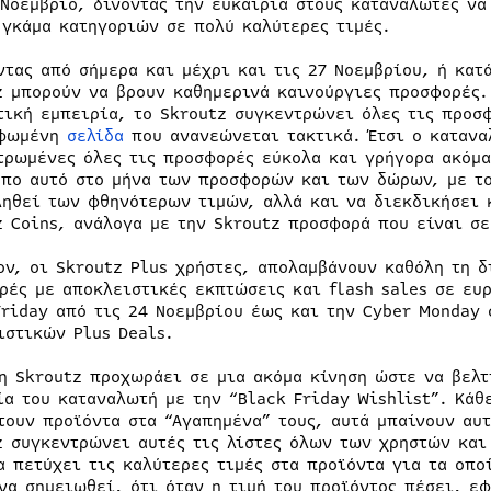
 Νοέμβριο, δίνοντας την ευκαιρία στους καταναλωτές να
 γκάμα κατηγοριών σε πολύ καλύτερες τιμές.
ντας από σήμερα και μέχρι και τις 27 Νοεμβρίου, ή κατ
z μπορούν να βρουν καθημερινά καινούργιες προσφορές.
τική εμπειρία, το Skroutz συγκεντρώνει όλες τις προσφ
ρφωμένη
σελίδα
που ανανεώνεται τακτικά. Έτσι ο κατανα
τρωμένες όλες τις προσφορές εύκολα και γρήγορα ακόμα
όπο αυτό στο μήνα των προσφορών και των δώρων, με το
ηθεί των φθηνότερων τιμών, αλλά και να διεκδικήσει κ
z Coins, ανάλογα με την Skroutz προσφορά που είναι σε
ον, οι Skroutz Plus χρήστες, απολαμβάνουν καθόλη τη δ
ρές με αποκλειστικές εκπτώσεις και flash sales σε ευρ
Friday από τις 24 Νοεμβρίου έως και την Cyber Monday
ιστικών Plus Deals.
 η Skroutz προχωράει σε μια ακόμα κίνηση ώστε να βελ
ία του καταναλωτή με την “Black Friday Wishlist”. Κάθ
τουν προϊόντα στα “Αγαπημένα” τους, αυτά μπαίνουν αυτό
z συγκεντρώνει αυτές τις λίστες όλων των χρηστών και
α πετύχει τις καλύτερες τιμές στα προϊόντα για τα οπ
 να σημειωθεί, ότι όταν η τιμή του προϊόντος πέσει, ε