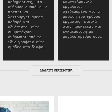
επαγγελματικό
καθημερινές, μια
εργαλείο,
αίθουσα συσκέψεων
σχεδιασμένο για τη
πρέπει να
μείωση του χρόνου
λειτουργεί άμεσα,
εργασίας, ειδικά
καθαρά και
όταν πρόκειται για
αξιόπιστα, είτε
εγκατάσταση με
συμμετέχουν
μεγάλο αριθμό συν…
άνθρωποι από το
ίδιο γραφείο είτε
ομάδες από διαφο…
ΔΙΑΒΑΣΤΕ ΠΕΡΙΣΣΟΤΕΡΑ