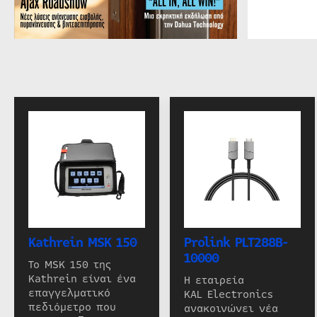
Kathrein MSK 150
Prolink PLT288B-
10000
Το MSK 150 της
Kathrein είναι ένα
Η εταιρεία
επαγγελματικό
KAL Electronics
πεδιόμετρο που
ανακοινώνει νέα