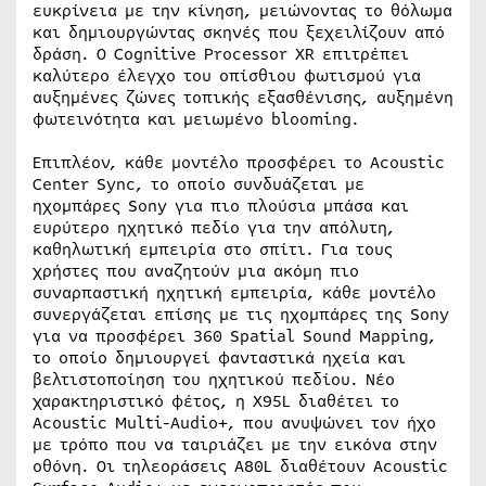
ευκρίνεια με την κίνηση, μειώνοντας το θόλωμα
και δημιουργώντας σκηνές που ξεχειλίζουν από
δράση. Ο Cognitive Processor XR επιτρέπει
καλύτερο έλεγχο του οπίσθιου φωτισμού για
αυξημένες ζώνες τοπικής εξασθένισης, αυξημένη
φωτεινότητα και μειωμένο blooming.
Επιπλέον, κάθε μοντέλο προσφέρει το Acoustic
Center Sync, το οποίο συνδυάζεται με
ηχομπάρες Sony για πιο πλούσια μπάσα και
ευρύτερο ηχητικό πεδίο για την απόλυτη,
καθηλωτική εμπειρία στο σπίτι. Για τους
χρήστες που αναζητούν μια ακόμη πιο
συναρπαστική ηχητική εμπειρία, κάθε μοντέλο
συνεργάζεται επίσης με τις ηχομπάρες της Sony
για να προσφέρει 360 Spatial Sound Mapping,
το οποίο δημιουργεί φανταστικά ηχεία και
βελτιστοποίηση του ηχητικού πεδίου. Νέο
χαρακτηριστικό φέτος, η X95L διαθέτει το
Acoustic Multi-Audio+, που ανυψώνει τον ήχο
με τρόπο που να ταιριάζει με την εικόνα στην
οθόνη. Οι τηλεοράσεις A80L διαθέτουν Acoustic