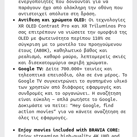
ενεργοποιητές που δονούνται για να
παράγουν ήχο από ολόκληρη την οθόνη που
αντιστοιχεί απόλυτα στη δράση.
Αντίθεση και χρώματα OLED:
Οι τεχνολογίες
XR OLED Contrast Pro και XR Triluminos Pro
σας επιτρέπουν να νιώσετε την ομορφιά της
OLED με φωτεινότητα περίπου 110% σε
σύγκριση με το μοντέλο του προηγούμενου
έτους (A80K), καθηλωτικό βάθος και
ρεαλισμό, καθαρό μαύρο, λεπτομερείς σκιές
και δισεκατομμύρια ακριβή χρώματα.
Google TV:
Δείτε 700.000+ ταινίες και
τηλεοπτικά επεισόδια, όλα σε ένα μέρος. Το
Google TV συγκεντρώνει το αγαπημένο υλικό
των χρηστών από διάφορες εφαρμογές και
συνδρομές και το οργανώνει. Η αναζήτηση
είναι εύκολη – απλά ρωτήστε το Google.
Δοκιμάστε να πείτε: “Hey Google, find
action movies” για να κάνετε αναζήτηση σε
όλες τις εφαρμογές.
Enjoy movies included with BRAVIA CORE:
Enjoy streaming high-quality 4K UHD and