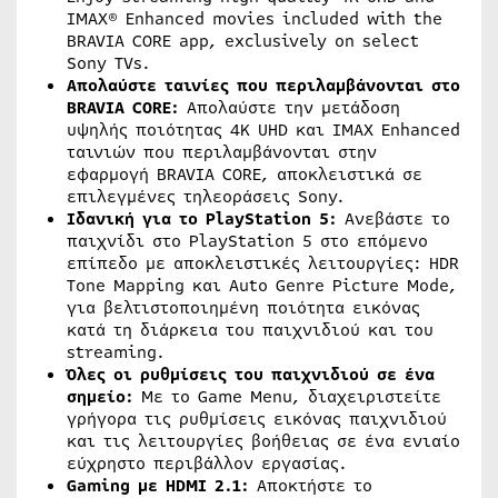
IMAX® Enhanced movies included with the
BRAVIA CORE app, exclusively on select
Sony TVs.
Απολαύστε ταινίες που περιλαμβάνονται στο
BRAVIA CORE:
Απολαύστε την μετάδοση
υψηλής ποιότητας 4K UHD και IMAX Enhanced
ταινιών που περιλαμβάνονται στην
εφαρμογή BRAVIA CORE, αποκλειστικά σε
επιλεγμένες τηλεοράσεις Sony.
Ιδανική για το PlayStation 5:
Ανεβάστε το
παιχνίδι στο PlayStation 5 στο επόμενο
επίπεδο με αποκλειστικές λειτουργίες: HDR
Tone Mapping και Auto Genre Picture Mode,
για βελτιστοποιημένη ποιότητα εικόνας
κατά τη διάρκεια του παιχνιδιού και του
streaming.
Όλες οι ρυθμίσεις του παιχνιδιού σε ένα
σημείο:
Με το Game Menu, διαχειριστείτε
γρήγορα τις ρυθμίσεις εικόνας παιχνιδιού
και τις λειτουργίες βοήθειας σε ένα ενιαίο
εύχρηστο περιβάλλον εργασίας.
Gaming με HDMI 2.1:
Αποκτήστε το