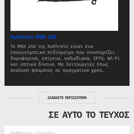
Kathrein MSK 150
Το MSK 150 της Kathrein είναι ένα
επαγγελματικό πεδιόμετρο που υποστηρίζει
δορυφορικά, επίγεια, καλωδιακά, IPTV, Wi-Fi
και οπτικά δίκτυα. Με λειτουργίες όπως
ανάλυση φάσματος σε πραγματικό χρόν…
ΔΙΑΒΑΣΤΕ ΠΕΡΙΣΣΟΤΕΡΑ
ΣΕ ΑΥΤΟ ΤΟ ΤΕΥΧΟΣ