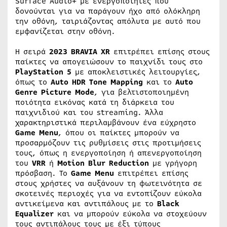
Surface Audio+ με ενεργοποιητές που
δονούνται για να παράγουν ήχο από ολόκληρη
την οθόνη, ταιριάζοντας απόλυτα με αυτό που
εμφανίζεται στην οθόνη.
Η σειρά
2023 BRAVIA XR
επιτρέπει επίσης στους
παίκτες να απογειώσουν το παιχνίδι τους στο
PlayStation 5
με αποκλειστικές λειτουργίες,
όπως το
Auto HDR Tone Mapping
και το
Auto
Genre Picture Mode
, για βελτιστοποιημένη
ποιότητα εικόνας κατά τη διάρκεια του
παιχνιδιού και του streaming. Άλλα
χαρακτηριστικά περιλαμβάνουν ένα εύχρηστο
Game Menu
, όπου οι παίκτες μπορούν να
προσαρμόζουν τις ρυθμίσεις στις προτιμήσεις
τους, όπως η ενεργοποίηση ή απενεργοποίηση
του
VRR
ή
Motion Blur Reduction
με γρήγορη
πρόσβαση. Το
Game Menu
επιτρέπει επίσης
στους χρήστες να αυξάνουν τη φωτεινότητα σε
σκοτεινές περιοχές για να εντοπίζουν εύκολα
αντικείμενα και αντιπάλους με το
Black
Equalizer
και να μπορούν εύκολα να στοχεύουν
τους αντιπάλους τους με έξι τύπους