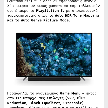
Εξυπακούεται πως όλες οι τηλεοράσεις Bravia-
XR επιτρέπουν στους gamers να εκμεταλλευτούν
στο έπακρο το
PlayStation 5,
με αποκλειστικά
χαρακτηριστικά όπως το
Auto HDR Tone Mapping
και το Auto Genre Picture Mode.
Παράλληλα, το ανανεωμένο
Game Menu
– εκτός
από τις
υπάρχουσες επιλογές (VRR, Blur
Reduction, Black Equalizer, Crosshair)
–
προσφέρει φέτος τη δυνατότητα να αλλάξεις το