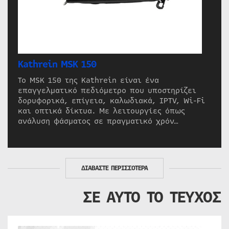
Kathrein MSK 150
Το MSK 150 της Kathrein είναι ένα
επαγγελματικό πεδιόμετρο που υποστηρίζει
δορυφορικά, επίγεια, καλωδιακά, IPTV, Wi-Fi
και οπτικά δίκτυα. Με λειτουργίες όπως
ανάλυση φάσματος σε πραγματικό χρόν…
ΔΙΑΒΑΣΤΕ ΠΕΡΙΣΣΟΤΕΡΑ
ΣΕ ΑΥΤΟ ΤΟ ΤΕΥΧΟΣ