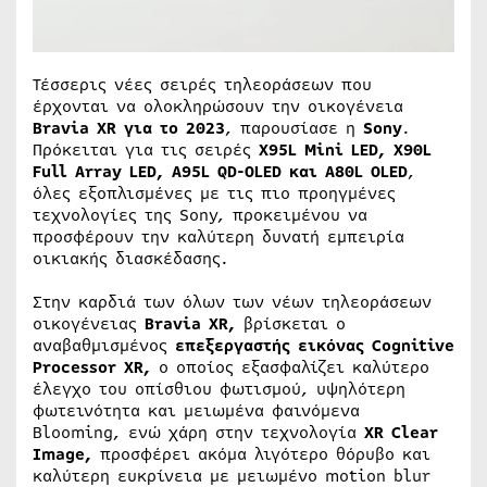
Τέσσερις νέες σειρές τηλεοράσεων που
έρχονται να ολοκληρώσουν την οικογένεια
Bravia XR για το 2023
, παρουσίασε η
Sony
.
Πρόκειται για τις σειρές
X95L Mini LED, Χ90L
Full Array LED, A95L QD-OLED και A80L OLED
,
όλες εξοπλισμένες με τις πιο προηγμένες
τεχνολογίες της Sony, προκειμένου να
προσφέρουν την καλύτερη δυνατή εμπειρία
οικιακής διασκέδασης.
Στην καρδιά των όλων των νέων τηλεοράσεων
οικογένειας
Bravia XR,
βρίσκεται ο
αναβαθμισμένος
επεξεργαστής εικόνας Cognitive
Processor XR,
o οποίος εξασφαλίζει καλύτερο
έλεγχο του οπίσθιου φωτισμού, υψηλότερη
φωτεινότητα και μειωμένα φαινόμενα
Blooming, ενώ χάρη στην τεχνολογία
XR Clear
Image,
προσφέρει ακόμα λιγότερο θόρυβο και
καλύτερη ευκρίνεια με μειωμένο motion blur