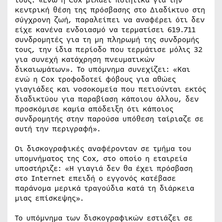
κεντρική θέση της πρόσβασης στο Διαδίκτυο στη
σύγχρονη ζωή, παραλείπει να αναφέρει ότι δεν
είχε κανένα ενδοιασμό να τερματίσει 619.711
συνδρομητές για τη μη πληρωμή της συνδρομής
τους, την ίδια περίοδο που τερμάτισε μόλις 32
για συνεχή κατάχρηση πνευματικών
δικαιωμάτων». Το υπόμνημα συνεχίζει: «Και
ενώ η Cox τροφοδοτεί φόβους για αθώες
γιαγιάδες και νοσοκομεία που πετιούνται εκτός
διαδικτύου για παραβίαση κάποιου άλλου, δεν
προσκόμισε καμία απόδειξη ότι κάποιος
συνδρομητής στην παρούσα υπόθεση ταίριαζε σε
αυτή την περιγραφή».
Οι δισκογραφικές αναφέρονταν σε τμήμα του
υπομνήματος της Cox, στο οποίο η εταιρεία
υποστήριζε: «Η γιαγιά δεν θα έχει πρόσβαση
στο Internet επειδή ο εγγονός κατέβασε
παράνομα μερικά τραγούδια κατά τη διάρκεια
μιας επίσκεψης».
Το υπόμνημα των δισκογραφικών εστιάζει σε