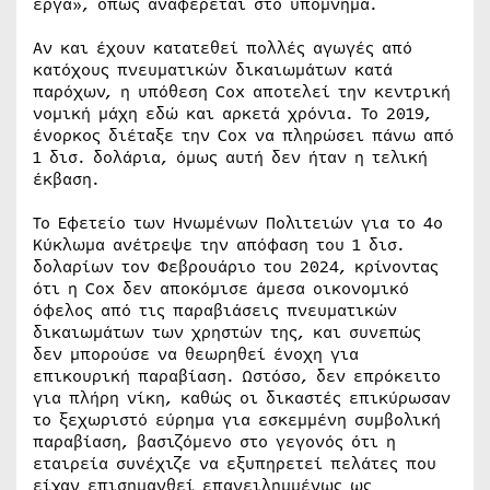
έργα», όπως αναφέρεται στο υπόμνημα.
Αν και έχουν κατατεθεί πολλές αγωγές από
κατόχους πνευματικών δικαιωμάτων κατά
παρόχων, η υπόθεση Cox αποτελεί την κεντρική
νομική μάχη εδώ και αρκετά χρόνια. Το 2019,
ένορκος διέταξε την Cox να πληρώσει πάνω από
1 δισ. δολάρια, όμως αυτή δεν ήταν η τελική
έκβαση.
Το Εφετείο των Ηνωμένων Πολιτειών για το 4ο
Κύκλωμα ανέτρεψε την απόφαση του 1 δισ.
δολαρίων τον Φεβρουάριο του 2024, κρίνοντας
ότι η Cox δεν αποκόμισε άμεσα οικονομικό
όφελος από τις παραβιάσεις πνευματικών
δικαιωμάτων των χρηστών της, και συνεπώς
δεν μπορούσε να θεωρηθεί ένοχη για
επικουρική παραβίαση. Ωστόσο, δεν επρόκειτο
για πλήρη νίκη, καθώς οι δικαστές επικύρωσαν
το ξεχωριστό εύρημα για εσκεμμένη συμβολική
παραβίαση, βασιζόμενο στο γεγονός ότι η
εταιρεία συνέχιζε να εξυπηρετεί πελάτες που
είχαν επισημανθεί επανειλημμένως ως