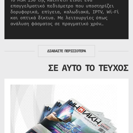
Το MSK 150 της Kathrein είναι ένα
επαγγελματικό πεδιόμετρο που υποστηρίζει
δορυφορικά, επίγεια, καλωδιακά, IPTV, Wi-Fi
και οπτικά δίκτυα. Με λειτουργίες όπως
ανάλυση φάσματος σε πραγματικό χρόν…
ΔΙΑΒΑΣΤΕ ΠΕΡΙΣΣΟΤΕΡΑ
ΣΕ ΑΥΤΟ ΤΟ ΤΕΥΧΟΣ