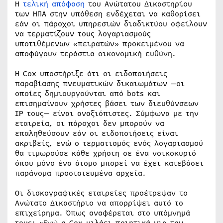
Η
τελική απόφαση
του Ανώτατου Δικαστηρίου
των ΗΠΑ στην υπόθεση ενδέχεται να καθορίσει
εάν οι πάροχοι υπηρεσιών διαδικτύου οφείλουν
να τερματίζουν τους λογαριασμούς
υποτιθέμενων «πειρατών» προκειμένου να
αποφύγουν τεράστια οικονομική ευθύνη.
Η Cox υποστήριξε ότι οι ειδοποιήσεις
παραβίασης πνευματικών δικαιωμάτων —οι
οποίες δημιουργούνται από bots και
επισημαίνουν χρήστες βάσει των διευθύνσεων
IP τους— είναι αναξιόπιστες. Σύμφωνα με την
εταιρεία, οι πάροχοι δεν μπορούν να
επαληθεύσουν εάν οι ειδοποιήσεις είναι
ακριβείς, ενώ ο τερματισμός ενός λογαριασμού
θα τιμωρούσε κάθε χρήστη σε ένα νοικοκυριό
όπου μόνο ένα άτομο μπορεί να έχει κατεβάσει
παράνομα προστατευμένα αρχεία.
Οι δισκογραφικές εταιρείες προέτρεψαν το
Ανώτατο Δικαστήριο να απορρίψει αυτό το
επιχείρημα. Όπως αναφέρεται στο υπόμνημά
τους: «Ενώ η Cox μιλάει ποιητικά για την