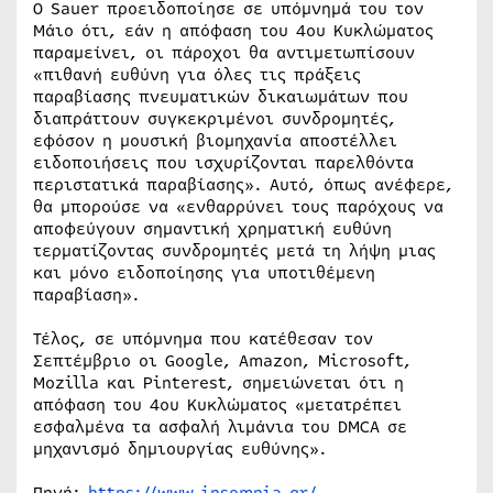
Ο Sauer προειδοποίησε σε υπόμνημά του τον
Μάιο ότι, εάν η απόφαση του 4ου Κυκλώματος
παραμείνει, οι πάροχοι θα αντιμετωπίσουν
«πιθανή ευθύνη για όλες τις πράξεις
παραβίασης πνευματικών δικαιωμάτων που
διαπράττουν συγκεκριμένοι συνδρομητές,
εφόσον η μουσική βιομηχανία αποστέλλει
ειδοποιήσεις που ισχυρίζονται παρελθόντα
περιστατικά παραβίασης». Αυτό, όπως ανέφερε,
θα μπορούσε να «ενθαρρύνει τους παρόχους να
αποφεύγουν σημαντική χρηματική ευθύνη
τερματίζοντας συνδρομητές μετά τη λήψη μιας
και μόνο ειδοποίησης για υποτιθέμενη
παραβίαση».
Τέλος, σε υπόμνημα που κατέθεσαν τον
Σεπτέμβριο οι Google, Amazon, Microsoft,
Mozilla και Pinterest, σημειώνεται ότι η
απόφαση του 4ου Κυκλώματος «μετατρέπει
εσφαλμένα τα ασφαλή λιμάνια του DMCA σε
μηχανισμό δημιουργίας ευθύνης».
Πηγή:
https://www.insomnia.gr/