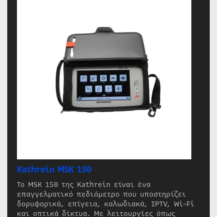
Kathrein MSK 150
Το MSK 150 της Kathrein είναι ένα
επαγγελματικό πεδιόμετρο που υποστηρίζει
δορυφορικά, επίγεια, καλωδιακά, IPTV, Wi-Fi
και οπτικά δίκτυα. Με λειτουργίες όπως