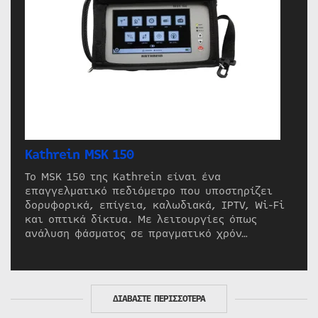
Kathrein MSK 150
Το MSK 150 της Kathrein είναι ένα
επαγγελματικό πεδιόμετρο που υποστηρίζει
δορυφορικά, επίγεια, καλωδιακά, IPTV, Wi-Fi
και οπτικά δίκτυα. Με λειτουργίες όπως
ανάλυση φάσματος σε πραγματικό χρόν…
ΔΙΑΒΑΣΤΕ ΠΕΡΙΣΣΟΤΕΡΑ