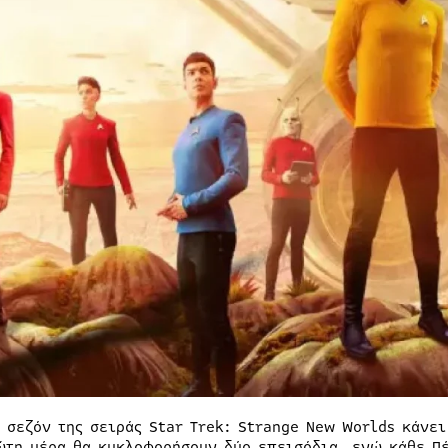
η σεζόν της σειράς Star Trek: Strange New Worlds κάνει
ώτη μέρα θα κυκλοφορήσουν δύο επεισόδια, ενώ κάθε Πέ