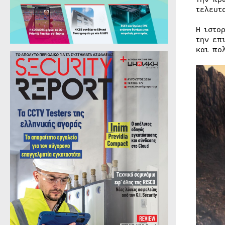
τελευτ
Η ιστο
την επ
και πο