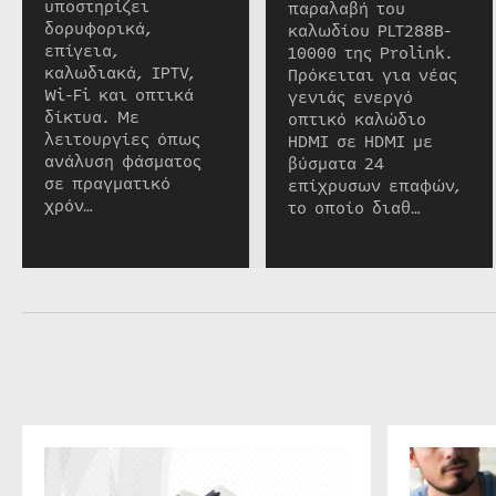
υποστηρίζει
παραλαβή του
δορυφορικά,
καλωδίου PLT288B-
επίγεια,
10000 της Prolink.
καλωδιακά, IPTV,
Πρόκειται για νέας
Wi-Fi και οπτικά
γενιάς ενεργό
δίκτυα. Με
οπτικό καλώδιο
λειτουργίες όπως
HDMI σε HDMI με
ανάλυση φάσματος
βύσματα 24
σε πραγματικό
επίχρυσων επαφών,
χρόν…
το οποίο διαθ…