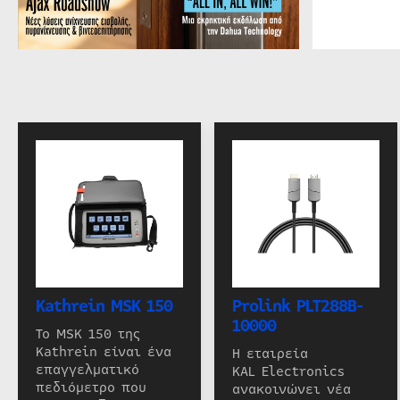
Kathrein MSK 150
Prolink PLT288B-
10000
Το MSK 150 της
Kathrein είναι ένα
Η εταιρεία
επαγγελματικό
KAL Electronics
πεδιόμετρο που
ανακοινώνει νέα