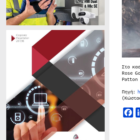
Στο κα
Rose G
Patton 
Πηγή:
(Κώστα
F