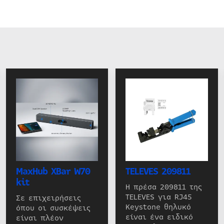
MaxHub XBar W70
TELEVES 209811
kit
Η πρέσα 209811 της
TELEVES για RJ45
Σε επιχειρήσεις
Keystone θηλυκό
όπου οι συσκέψεις
είναι ένα ειδικό
είναι πλέον