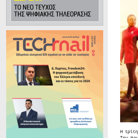
Η τρίτ
Την πρ