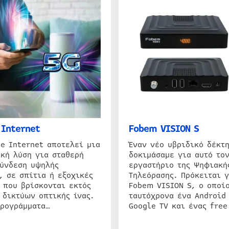
Internet
Fobem VISION S
e Internet αποτελεί μια
Έναν νέο υβριδικό δέκτ
κή λύση για σταθερή
δοκιμάσαμε για αυτό τον
σύνδεση υψηλής
εργαστήριο της Ψηφιακή
, σε σπίτια ή εξοχικές
Τηλεόρασης. Πρόκειται γ
 που βρίσκονται εκτός
Fobem VISION S, ο οποίο
 δικτύων οπτικής ίνας.
ταυτόχρονα ένα Android
προγράμματα…
Google TV και ένας free