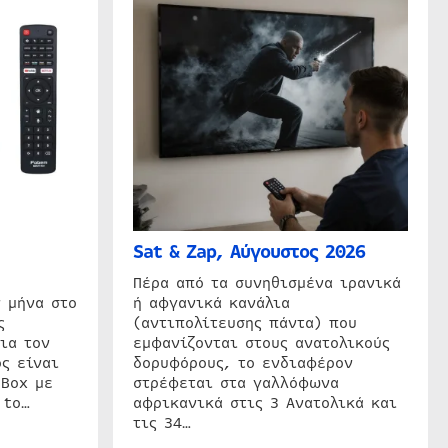
Sat & Zap, Αύγουστος 2026
η
Πέρα από τα συνηθισμένα ιρανικά
 μήνα στο
ή αφγανικά κανάλια
ς
(αντιπολίτευσης πάντα) που
ια τον
εμφανίζονται στους ανατολικούς
ς είναι
δορυφόρους, το ενδιαφέρον
 Box με
στρέφεται στα γαλλόφωνα
 to…
αφρικανικά στις 3 Ανατολικά και
τις 34…