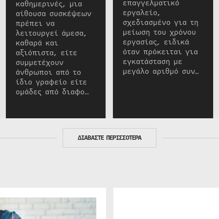
επαγγελματικό
καθημερινές, μια
εργαλείο,
αίθουσα συσκέψεων
σχεδιασμένο για τη
πρέπει να
μείωση του χρόνου
λειτουργεί άμεσα,
εργασίας, ειδικά
καθαρά και
όταν πρόκειται για
αξιόπιστα, είτε
εγκατάσταση με
συμμετέχουν
μεγάλο αριθμό συν…
άνθρωποι από το
ίδιο γραφείο είτε
ομάδες από διαφο…
ΔΙΑΒΑΣΤΕ ΠΕΡΙΣΣΟΤΕΡΑ