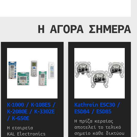
Η ΑΓΟΡΑ ΣΗΜΕΡΑ
K-1000 / K-108ES /
Kathrein ESC30 /
K-2080E / K-3302E
ESD84 / ESD85
/ K-650E
Η πρίζα κεραίας
αποτελεί το τελικό
Η εταιρεία
σημείο κάθε δικτύου
KAL Electronics