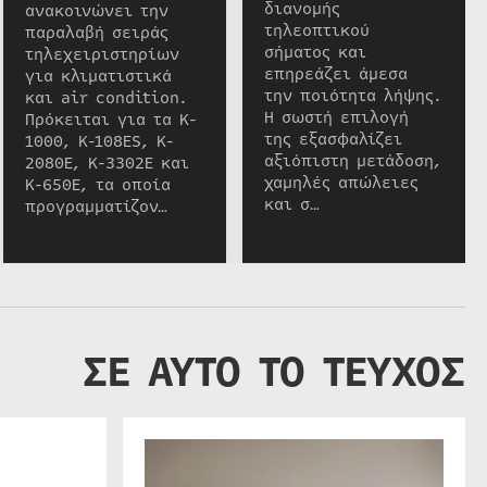
διανομής
ανακοινώνει την
τηλεοπτικού
παραλαβή σειράς
σήματος και
τηλεχειριστηρίων
επηρεάζει άμεσα
για κλιματιστικά
την ποιότητα λήψης.
και air condition.
Η σωστή επιλογή
Πρόκειται για τα K-
της εξασφαλίζει
1000, K-108ES, K-
αξιόπιστη μετάδοση,
2080E, K-3302E και
χαμηλές απώλειες
K-650E, τα οποία
και σ…
προγραμματίζον…
ΣΕ ΑΥΤΟ ΤΟ ΤΕΥΧΟΣ