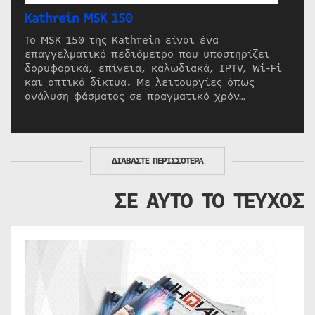
Kathrein MSK 150
Το MSK 150 της Kathrein είναι ένα
επαγγελματικό πεδιόμετρο που υποστηρίζει
δορυφορικά, επίγεια, καλωδιακά, IPTV, Wi-Fi
και οπτικά δίκτυα. Με λειτουργίες όπως
ανάλυση φάσματος σε πραγματικό χρόν…
ΔΙΑΒΑΣΤΕ ΠΕΡΙΣΣΟΤΕΡΑ
ΣΕ ΑΥΤΟ ΤΟ ΤΕΥΧΟΣ