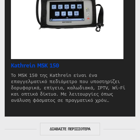
Kathrein MSK 150
Το MSK 150 της Kathrein είναι ένα
επαγγελματικό πεδιόμετρο που υποστηρίζει
δορυφορικά, επίγεια, καλωδιακά, IPTV, Wi-Fi
και οπτικά δίκτυα. Με λειτουργίες όπως
ανάλυση φάσματος σε πραγματικό χρόν…
ΔΙΑΒΑΣΤΕ ΠΕΡΙΣΣΟΤΕΡΑ