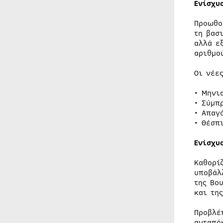
Ενίσχυ
Προωθο
τη βασ
αλλά ε
αριθμο
Οι νέε
• Μηνι
• Σύμπ
• Απαγ
• Θέσπ
Ενίσχυ
Καθορί
υποβάλ
της Βο
και της
Προβλέ
ανταπό