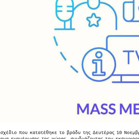
οσχέδιο που κατατέθηκε το βράδυ της Δευτέρας 10 Νοεμβ
τημα ενημέρωσης της χώρας, συνδυάζοντας τον εκσυγχρο