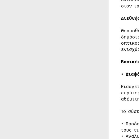
στον ι
Διεθνή
Θεσμοθ
δημόσι
οπτικο
ενισχύ
Βασικέ
• Διαφ
Εισάγε
ευρύτε
αθέμιτ
Το σύσ
• Προδ
τους τ
• Αναλ