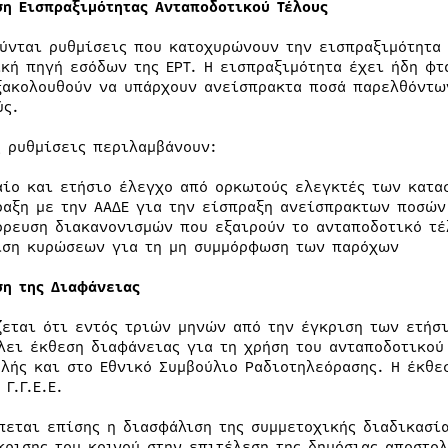
ση Εισπραξιμότητας Ανταποδοτικού Τέλους
ύνται ρυθμίσεις που κατοχυρώνουν την εισπραξιμότητα 
ική πηγή εσόδων της ΕΡΤ. Η εισπραξιμότητα έχει ήδη φτά
ξακολουθούν να υπάρχουν ανείσπρακτα ποσά παρελθόντω
ύς.
ς ρυθμίσεις περιλαμβάνουν:
αίο και ετήσιο έλεγχο από ορκωτούς ελεγκτές των κατα
ραξη με την ΑΑΔΕ για την είσπραξη ανείσπρακτων ποσών
όρευση διακανονισμών που εξαιρούν το ανταποδοτικό τέ
ιση κυρώσεων για τη μη συμμόρφωση των παρόχων
ση της Διαφάνειας
ζεται ότι εντός τριών μηνών από την έγκριση των ετήσ
λει έκθεση διαφάνειας για τη χρήση του ανταποδοτικού
υλής και στο Εθνικό Συμβούλιο Ραδιοτηλεόρασης. Η έκθεσ
 Γ.Γ.Ε.Ε.
πεται επίσης η διασφάλιση της συμμετοχικής διαδικασία
κρισης του κοινού στην επιτέλεση της δημόσιας αποστο