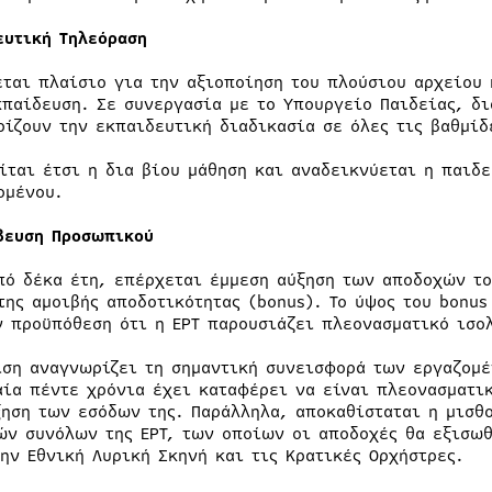
ευτική Τηλεόραση
εται πλαίσιο για την αξιοποίηση του πλούσιου αρχείου 
κπαίδευση. Σε συνεργασία με το Υπουργείο Παιδείας, δι
ρίζουν την εκπαιδευτική διαδικασία σε όλες τις βαθμίδ
ίται έτσι η δια βίου μάθηση και αναδεικνύεται η παιδε
ομένου.
βευση Προσωπικού
πό δέκα έτη, επέρχεται έμμεση αύξηση των αποδοχών τ
της αμοιβής αποδοτικότητας (bonus). Το ύψος του bonus
ν προϋπόθεση ότι η ΕΡΤ παρουσιάζει πλεονασματικό ισο
ιση αναγνωρίζει τη σημαντική συνεισφορά των εργαζομέ
αία πέντε χρόνια έχει καταφέρει να είναι πλεονασματι
ξηση των εσόδων της. Παράλληλα, αποκαθίσταται η μισθ
ών συνόλων της ΕΡΤ, των οποίων οι αποδοχές θα εξισωθ
την Εθνική Λυρική Σκηνή και τις Κρατικές Ορχήστρες.