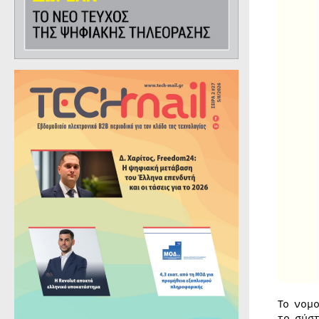
Το νομ
το σύσ