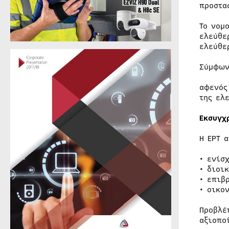
προστα
Το νομ
ελεύθε
ελεύθε
Σύμφων
αφενός
της ελ
Εκσυγχ
Η ΕΡΤ 
• ενίσ
• διοι
• επιβ
• οικο
Προβλέ
αξιοπο