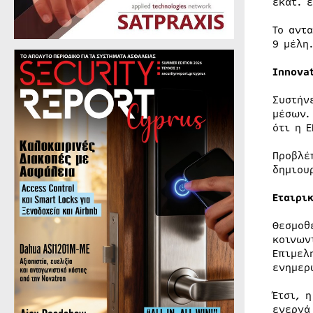
εκατ. 
Το αντ
9 μέλη
Innova
Συστήν
μέσων.
ότι η 
Προβλέ
δημιου
Εταιρι
Θεσμοθ
κοινων
Επιμελ
ενημερ
Έτσι, 
ενεργά