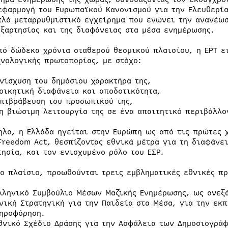
εφαρμογή του Ευρωπαϊκού Κανονισμού για την Ελευθερί
πλό μεταρρυθμιστικό εγχείρημα που ενώνει την ανανέωσ
εξαρτησίας και της διαφάνειας στα μέσα ενημέρωσης.
πό δώδεκα χρόνια σταθερού θεσμικού πλαισίου, η ΕΡΤ ε
χνολογικής πρωτοπορίας, με στόχο:
ενίσχυση του δημόσιου χαρακτήρα της,
ιοικητική διαφάνεια και αποδοτικότητα,
επιβράβευση του προσωπικού της,
τη βιώσιμη λειτουργία της σε ένα απαιτητικό περιβάλλο
ηλα, η Ελλάδα ηγείται στην Ευρώπη ως από τις πρώτες 
Freedom Act, θεσπίζοντας εθνικά μέτρα για τη διαφάνει
τησία, και τον ενισχυμένο ρόλο του ΕΣΡ.
ιο πλαίσιο, προωθούνται τρεις εμβληματικές εθνικές π
Ελληνικό Συμβούλιο Μέσων Μαζικής Ενημέρωσης, ως ανεξ
θνική Στρατηγική για την Παιδεία στα Μέσα, για την εκ
ηροφόρηση.
Εθνικό Σχέδιο Δράσης για την Ασφάλεια των Δημοσιογρά