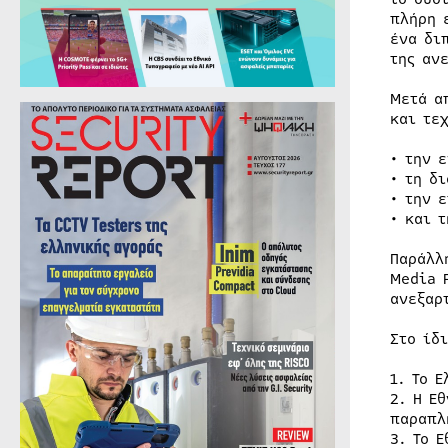
πλήρη 
ένα δι
της αν
Μετά α
και τε
• την 
• τη δ
• την 
• και 
Παράλλ
Media 
ανεξαρ
Στο ίδ
1. Το 
2. Η Ε
παραπλ
3. Το 