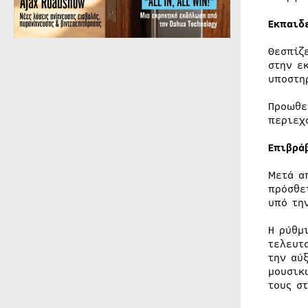
Εκπαιδ
Θεσπίζ
στην ε
υποστη
Προωθε
περιεχ
Επιβρά
Μετά α
πρόσθε
υπό τη
Η ρύθμ
τελευτ
την αύ
μουσικ
τους σ