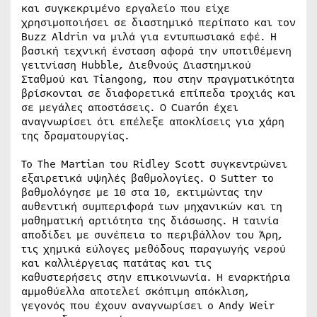
και συγκεκριμένο εργαλείο που είχε
χρησιμοποιήσει σε διαστημικό περίπατο και τον
Buzz Aldrin να μιλά για εντυπωσιακά εφέ. Η
βασική τεχνική ένσταση αφορά την υποτιθέμενη
γειτνίαση Hubble, Διεθνούς Διαστημικού
Σταθμού και Tiangong, που στην πραγματικότητα
βρίσκονται σε διαφορετικά επίπεδα τροχιάς και
σε μεγάλες αποστάσεις. Ο Cuarón έχει
αναγνωρίσει ότι επέλεξε αποκλίσεις για χάρη
της δραματουργίας.
Το The Martian του Ridley Scott συγκεντρώνει
εξαιρετικά υψηλές βαθμολογίες. Ο Sutter το
βαθμολόγησε με 10 στα 10, εκτιμώντας την
αυθεντική συμπεριφορά των μηχανικών και τη
μαθηματική αρτιότητα της διάσωσης. Η ταινία
αποδίδει με συνέπεια το περιβάλλον του Άρη,
τις χημικά εύλογες μεθόδους παραγωγής νερού
και καλλιέργειας πατάτας και τις
καθυστερήσεις στην επικοινωνία. Η εναρκτήρια
αμμοθύελλα αποτελεί σκόπιμη απόκλιση,
γεγονός που έχουν αναγνωρίσει ο Andy Weir