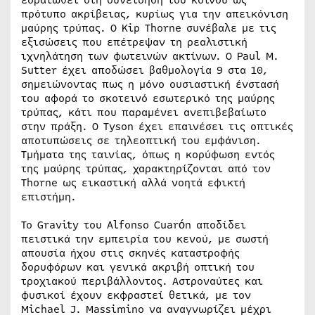
πρότυπο ακρίβειας, κυρίως για την απεικόνιση
μαύρης τρύπας. Ο Kip Thorne συνέβαλε με τις
εξισώσεις που επέτρεψαν τη ρεαλιστική
ιχνηλάτηση των φωτεινών ακτίνων. Ο Paul M.
Sutter έχει αποδώσει βαθμολογία 9 στα 10,
σημειώνοντας πως η μόνο ουσιαστική ένστασή
του αφορά το σκοτεινό εσωτερικό της μαύρης
τρύπας, κάτι που παραμένει ανεπιβεβαίωτο
στην πράξη. Ο Tyson έχει επαινέσει τις οπτικές
αποτυπώσεις σε τηλεοπτική του εμφάνιση.
Τμήματα της ταινίας, όπως η κορύφωση εντός
της μαύρης τρύπας, χαρακτηρίζονται από τον
Thorne ως εικαστική αλλά νοητά εφικτή
επιστήμη.
Το Gravity του Alfonso Cuarón αποδίδει
πειστικά την εμπειρία του κενού, με σωστή
απουσία ήχου στις σκηνές καταστροφής
δορυφόρων και γενικά ακριβή οπτική του
τροχιακού περιβάλλοντος. Αστροναύτες και
φυσικοί έχουν εκφραστεί θετικά, με τον
Michael J. Massimino να αναγνωρίζει μέχρι