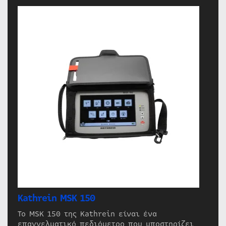
Kathrein MSK 150
Το MSK 150 της Kathrein είναι ένα
επαγγελματικό πεδιόμετρο που υποστηρίζει